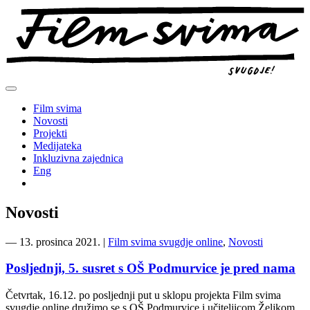
Preskoči
na
sadržaj
Film svima
Novosti
Projekti
Medijateka
Inkluzivna zajednica
Eng
Novosti
―
13. prosinca 2021.
|
Film svima svugdje online
,
Novosti
Posljednji, 5. susret s OŠ Podmurvice je pred nama
Četvrtak, 16.12. po posljednji put u sklopu projekta Film svima
svugdje online družimo se s OŠ Podmurvice i učiteljicom Željkom.