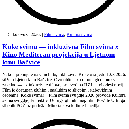
“Kino
Mediteran
―
5. kolovoza 2026.
|
Film svima
,
Kultura svima
i
Film
Koke svima — inkluzivna Film svima x
svima
Kino Mediteran projekcija u Ljetnom
nastavljaju
inkluzivnu
kinu Bačvice
turneju
na
Nakon premijere na Cinehillu, inkluzivna Koke u srijedu 12.8.2026.
Hvaru”
stiže u Ljetno kino Bačvice. Ovu obiteljsku dramu gledamo svi
zajedno — uz inkluzivne titlove, prijevod na HZJ i audiodeskripciju.
Film je dostupan gluhim i nagluhim te slijepim i slabovidnim
osobama. Koke svima!—Film svima svugdje 2026 provode Kultura
svima svugdje, Filmaktiv, Udruga gluhih i nagluhih PGŽ te Udruga
slijepih PGŽ uz podršku Ministarstva kulture i medija…