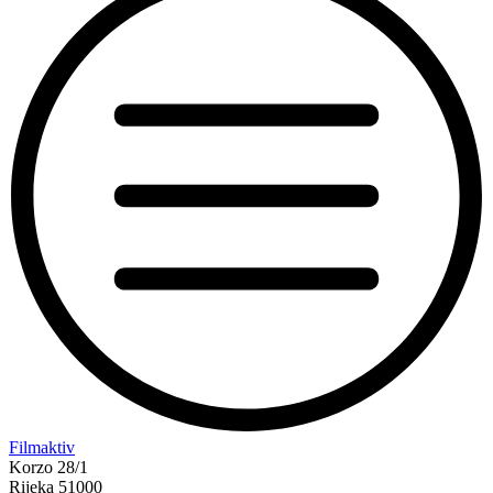
“Koke
Filmaktiv
svima
Korzo 28/1
—
Rijeka 51000