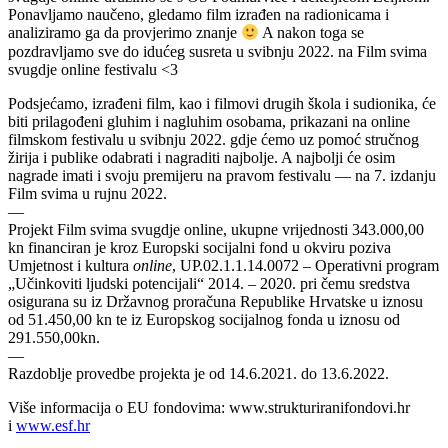
Ponavljamo naučeno, gledamo film izrađen na radionicama i
analiziramo ga da provjerimo znanje
A nakon toga se
pozdravljamo sve do idućeg susreta u svibnju 2022. na Film svima
svugdje online festivalu <3
Podsjećamo, izrađeni film, kao i filmovi drugih škola i sudionika, će
biti prilagođeni gluhim i nagluhim osobama, prikazani na online
filmskom festivalu u svibnju 2022. gdje ćemo uz pomoć stručnog
žirija i publike odabrati i nagraditi najbolje. A najbolji će osim
nagrade imati i svoju premijeru na pravom festivalu — na 7. izdanju
Film svima u rujnu 2022.
—
Projekt Film svima svugdje online, ukupne vrijednosti 343.000,00
kn financiran je kroz Europski socijalni fond u okviru poziva
Umjetnost i kultura
online
, UP.02.1.1.14.0072 – Operativni program
„Učinkoviti ljudski potencijali“ 2014. – 2020. pri čemu sredstva
osigurana su iz Državnog proračuna Republike Hrvatske u iznosu
od 51.450,00 kn te iz Europskog socijalnog fonda u iznosu od
291.550,00kn.
—
Razdoblje provedbe projekta je od 14.6.2021. do 13.6.2022.
Više informacija o EU fondovima: www.strukturiranifondovi.hr
i
www.esf.hr