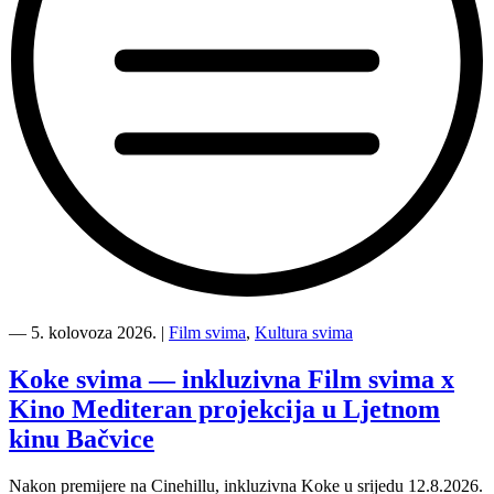
“Kino
Mediteran
―
5. kolovoza 2026.
|
Film svima
,
Kultura svima
i
Film
Koke svima — inkluzivna Film svima x
svima
Kino Mediteran projekcija u Ljetnom
nastavljaju
inkluzivnu
kinu Bačvice
turneju
na
Nakon premijere na Cinehillu, inkluzivna Koke u srijedu 12.8.2026.
Hvaru”