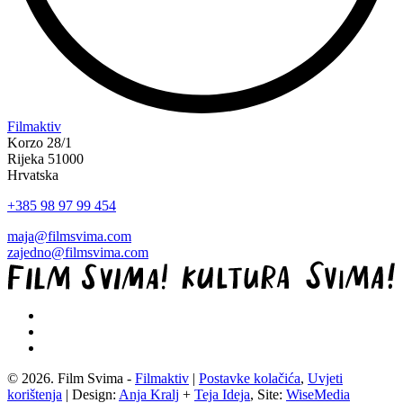
“Koke
Filmaktiv
svima
Korzo 28/1
—
Rijeka 51000
inkluzivna
Hrvatska
Film
+385 98 97 99 454
svima
x
maja@filmsvima.com
Kino
zajedno@filmsvima.com
Mediteran
projekcija
u
Ljetnom
kinu
Bačvice”
© 2026. Film Svima -
Filmaktiv
|
Postavke kolačića
,
Uvjeti
korištenja
| Design:
Anja Kralj
+
Teja Ideja
, Site:
WiseMedia