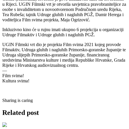
u Rijeci. UGIN Filmski vrt je otvorila savjetnica pravobraniteljice za
osobe s invaliditetom u novootvorenom Područnom uredu Rijeka,
Tea Rubeša; tajnik Udruge gluhih i nagluhih PGŽ, Damir Herega i
voditeljica Film svima projekta, Maja Ogrizović.
Inkluzivno kino će u rujnu imati ukupno 6 projekcija u organizaciji
Udruge Filmaktiv i Udruge gluhih i nagluhih PGŽ.
UGIN Filmski vrt dio je projekta Film svima 2021 kojeg provode
Filmaktiv, Udruga gluhih i nagluhih Primorsko-goranske županije te
Udruga slijepih Primorsko-goranske županije, financiranog
sredstvima Ministarstva kulture i medija Republike Hrvatske, Grada
Rijeke i Hrvatskog audiovizualnog centra.
—
Film svima!
Kultura svima!
Sharing is caring
Related post