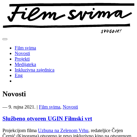
Preskoči
na
sadržaj
Film svima
Novosti
Projekti
Medijateka
Inkluzivna zajednica
Eng
Novosti
―
9. rujna 2021.
|
Film svima
,
Novosti
Službeno otvoren UGIN Filmski vrt
Projekcijom filma
Uzbuna na Zelenom Vrhu
, redateljice Čejen
Černić (Kinorama) otvoreno je prvo inkluzivno kino na otvorenom