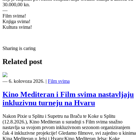
30.000,00 kn.
—
Film svima!
Knjiga svima!
Kultura svima!
Sharing is caring
Related post
―
6. kolovoza 2026.
|
Film svima
Kino Mediteran i Film svima nastavljaju
inkluzivnu turneju na Hvaru
Nakon Pixie u Splitu i Supetru na Braču te Koke u Splitu
(12.8.2026.), Kino Mediteran u suradnji s Film svima snažno
nastavlja sa svojom prvom inkluzivnom sezonom organiziranjem
čak 4 inkluzivne projekcije! Gledamo filmove, svi zajedno u kinima
Kina Mediteran u Jelsi i Hvaru:Kino Mediteran Jelsa: Koke