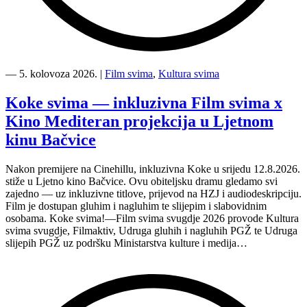
“Kino
Mediteran
―
5. kolovoza 2026.
|
Film svima
,
Kultura svima
i
Film
Koke svima — inkluzivna Film svima x
svima
Kino Mediteran projekcija u Ljetnom
nastavljaju
inkluzivnu
kinu Bačvice
turneju
na
Nakon premijere na Cinehillu, inkluzivna Koke u srijedu 12.8.2026.
Hvaru”
stiže u Ljetno kino Bačvice. Ovu obiteljsku dramu gledamo svi
zajedno — uz inkluzivne titlove, prijevod na HZJ i audiodeskripciju.
Film je dostupan gluhim i nagluhim te slijepim i slabovidnim
osobama. Koke svima!—Film svima svugdje 2026 provode Kultura
svima svugdje, Filmaktiv, Udruga gluhih i nagluhih PGŽ te Udruga
slijepih PGŽ uz podršku Ministarstva kulture i medija…