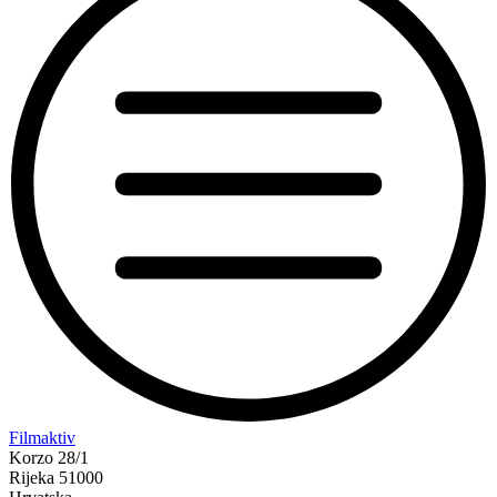
“Koke
Filmaktiv
svima
Korzo 28/1
—
Rijeka 51000
inkluzivna