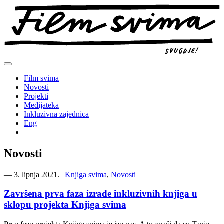
Preskoči
na
sadržaj
Film svima
Novosti
Projekti
Medijateka
Inkluzivna zajednica
Eng
Novosti
―
3. lipnja 2021.
|
Knjiga svima
,
Novosti
Završena prva faza izrade inkluzivnih knjiga u
sklopu projekta Knjiga svima