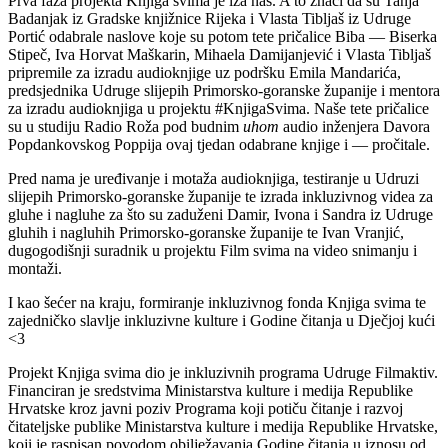
Prva faza projekta Knjiga svima je iza nas. A to znači da su Tanja
Badanjak iz Gradske knjižnice Rijeka i Vlasta Tibljaš iz Udruge
Portić odabrale naslove koje su potom tete pričalice Biba — Biserka
Stipeč, Iva Horvat Maškarin, Mihaela Damijanjević i Vlasta Tibljaš
pripremile za izradu audioknjige uz podršku Emila Mandarića,
predsjednika Udruge slijepih Primorsko-goranske županije i mentora
za izradu audioknjiga u projektu #KnjigaSvima. Naše tete pričalice
su u studiju Radio Roža pod budnim
uhom
audio inženjera Davora
Popdankovskog Poppija ovaj tjedan odabrane knjige i — pročitale.
Pred nama je uređivanje i motaža audioknjiga, testiranje u Udruzi
slijepih Primorsko-goranske županije te izrada inkluzivnog videa za
gluhe i nagluhe za što su zaduženi Damir, Ivona i Sandra iz Udruge
gluhih i nagluhih Primorsko-goranske županije te Ivan Vranjić,
dugogodišnji suradnik u projektu Film svima na video snimanju i
montaži.
I kao šećer na kraju, formiranje inkluzivnog fonda Knjiga svima te
zajedničko slavlje inkluzivne kulture i Godine čitanja u Dječjoj kući
<3
Projekt Knjiga svima dio je inkluzivnih programa Udruge Filmaktiv.
Financiran je sredstvima Ministarstva kulture i medija Republike
Hrvatske kroz javni poziv Programa koji potiču čitanje i razvoj
čitateljske publike Ministarstva kulture i medija Republike Hrvatske,
koji je raspisan povodom obilježavanja Godine čitanja u iznosu od