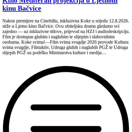
Kino Mediteran projekcija u Ljetnom
nastavljaju
inkluzivnu
kinu Bačvice
turneju
na
Nakon premijere na Cinehillu, inkluzivna Koke u srijedu 12.8.2026.
Hvaru”
stiže u Ljetno kino Bačvice. Ovu obiteljsku dramu gledamo svi
zajedno — uz inkluzivne titlove, prijevod na HZJ i audiodeskripciju.
Film je dostupan gluhim i nagluhim te slijepim i slabovidnim
osobama. Koke svima!—Film svima svugdje 2026 provode Kultura
svima svugdje, Filmaktiv, Udruga gluhih i nagluhih PGŽ te Udruga
slijepih PGŽ uz podršku Ministarstva kulture i medija…