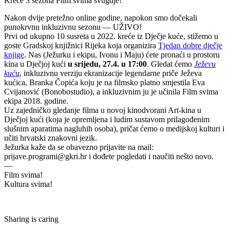
Kreće 3 sezona Film svima svugdje!
Nakon dvije pretežno online godine, napokon smo dočekali
punokrvnu inkluzivnu sezonu — UŽIVO!
Prvi od ukupno 10 susreta u 2022. kreće iz Dječje kuće, stižemo u
goste Gradskoj knjižnici Rijeka koja organizira
Tjedan dobre dječje
knjige
. Nas (Ježurku i ekipu, Ivonu i Maju) ćete pronaći u prostoru
kina u Dječjoj kući
u srijedu, 27.4. u 17:00
. Gledat ćemo
Ježevu
kuću
, inkluzivnu verziju ekranizacije legendarne priče Ježeva
kućica, Branka Čopića koju je na filmsko platno smjestila Eva
Cvijanović (Bonobostudio), a inkluzivnim ju je učinila Film svima
ekipa 2018. godine.
Uz zajedničko gledanje filma u novoj kinodvorani Art-kina u
Dječjoj kući (koja je opremljena i ludim sustavom prilagođenim
slušnim aparatima nagluhih osoba), pričat ćemo o medijskoj kulturi i
učiti hrvatski znakovni jezik.
Ježurka kaže da se obavezno prijavite na mail:
prijave.programi@gkri.hr
i dođete pogledati i naučiti nešto novo.
—
Film svima!
Kultura svima!
Sharing is caring