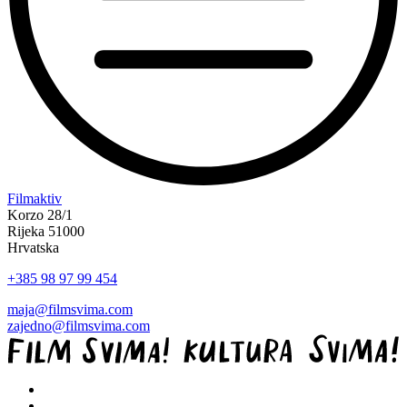
“Koke
Filmaktiv
svima
Korzo 28/1
—
Rijeka 51000
inkluzivna
Hrvatska
Film
+385 98 97 99 454
svima
x
maja@filmsvima.com
Kino
zajedno@filmsvima.com
Mediteran
projekcija
u
Ljetnom
kinu