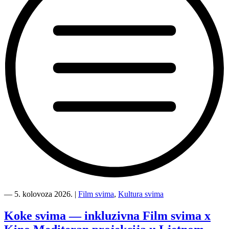
“Kino
Mediteran
―
5. kolovoza 2026.
|
Film svima
,
Kultura svima
i
Film
Koke svima — inkluzivna Film svima x
svima