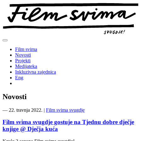
Preskoči
na
sadržaj
Film svima
Novosti
Projekti
Medijateka
Inkluzivna zajednica
Eng
Novosti
―
22. travnja 2022.
|
Film svima svugdje
Film svima svugdje gostuje na Tjednu dobre dječje
knjige @ Dječja kuća