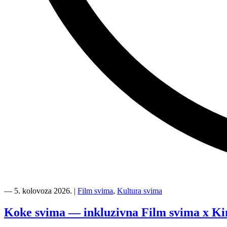
“Kino
Mediteran
―
5. kolovoza 2026.
|
Film svima
,
Kultura svima
i
Film
Koke svima — inkluzivna Film svima x Ki
svima
nastavljaju