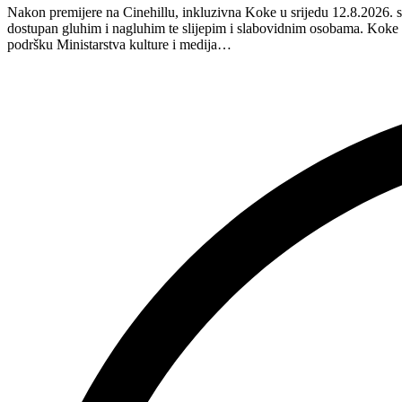
Nakon premijere na Cinehillu, inkluzivna Koke u srijedu 12.8.2026. s
inkluzivnu
dostupan gluhim i nagluhim te slijepim i slabovidnim osobama. Kok
turneju
podršku Ministarstva kulture i medija…
na
Hvaru”