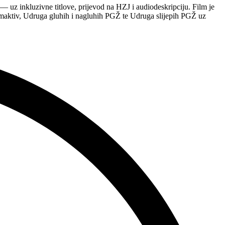
 uz inkluzivne titlove, prijevod na HZJ i audiodeskripciju. Film je
maktiv, Udruga gluhih i nagluhih PGŽ te Udruga slijepih PGŽ uz