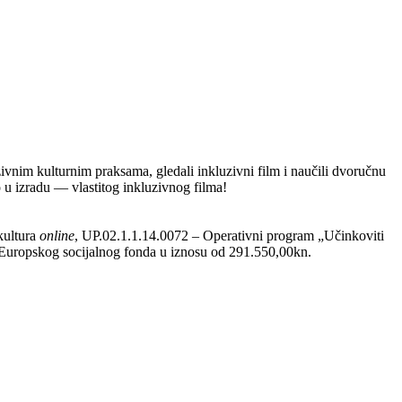
ivnim kulturnim praksama, gledali inkluzivni film i naučili dvoručnu
 u izradu — vlastitog inkluzivnog filma!
kultura
online
, UP.02.1.1.14.0072 – Operativni program „Učinkoviti
z Europskog socijalnog fonda u iznosu od 291.550,00kn.