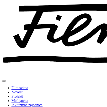
Preskoči
na
sadržaj
Film svima
Novosti
Projekti
Medijateka
Inkluzivna zajednica