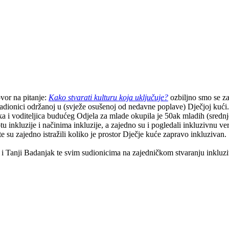
ovor na pitanje:
Kako stvarati kulturu koja uključuje?
ozbiljno smo se za
adionici održanoj u (svježe osušenoj od nedavne poplave) Dječjoj kući.
ka i voditeljica budućeg Odjela za mlade okupila je 50ak mladih (srednjo
tu inkluzije i načinima inkluzije, a zajedno su i pogledali inkluzivnu v
e su zajedno istražili koliko je prostor Dječje kuće zapravo inkluzivan.
 i Tanji Badanjak te svim sudionicima na zajedničkom stvaranju inkluzi