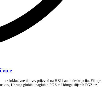
čvice
 uz inkluzivne titlove, prijevod na HZJ i audiodeskripciju. Film je
maktiv, Udruga gluhih i nagluhih PGŽ te Udruga slijepih PGŽ uz