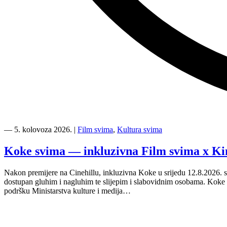
“Kino
Mediteran
―
5. kolovoza 2026.
|
Film svima
,
Kultura svima
i
Film
Koke svima — inkluzivna Film svima x Ki
svima
nastavljaju
Nakon premijere na Cinehillu, inkluzivna Koke u srijedu 12.8.2026. s
inkluzivnu
dostupan gluhim i nagluhim te slijepim i slabovidnim osobama. Kok
turneju
podršku Ministarstva kulture i medija…
na
Hvaru”