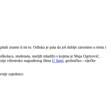
pitali znamo li mi to. Odluka je pala da još dublje zaronimo u temu i
školaca, studenata, starijih mladih) s kojima je Maja Ogrizović,
erziju višestruko nagrađenog filma
U šumi
, grobničko—riječke
vnije zajednice.