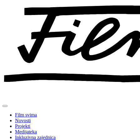
Preskoči
na
sadržaj
Film svima
Novosti
Projekti
Medijateka
Inkluzivna zajednica