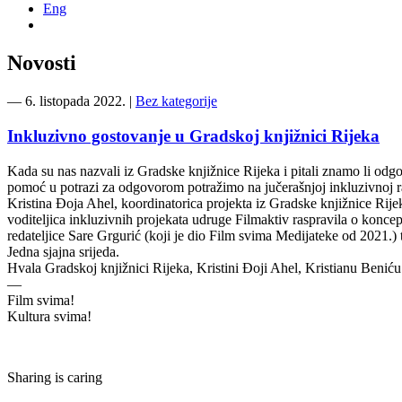
Eng
Novosti
―
6. listopada 2022.
|
Bez kategorije
Inkluzivno gostovanje u Gradskoj knjižnici Rijeka
Kada su nas nazvali iz Gradske knjižnice Rijeka i pitali znamo li odg
pomoć u potrazi za odgovorom potražimo na jučerašnjoj inkluzivnoj r
Kristina Đoja Ahel, koordinatorica projekta iz Gradske knjižnice Rije
voditeljica inkluzivnih projekata udruge Filmaktiv raspravila o koncep
redateljice Sare Grgurić (koji je dio Film svima Medijateke od 2021.) t
Jedna sjajna srijeda.
Hvala Gradskoj knjižnici Rijeka, Kristini Đoji Ahel, Kristianu Beniću
—
Film svima!
Kultura svima!
Sharing is caring