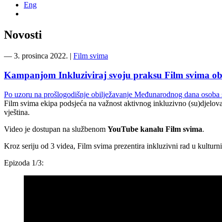
Eng
Novosti
―
3. prosinca 2022.
|
Film svima
Kampanjom Inkluziviraj svoju praksu Film svima ob
Po uzoru na prošlogodišnje obilježavanje Međunarodnog dana osoba s
Film svima ekipa
podsjeća na važnost aktivnog inkluzivno (su)djelovan
vještina.
Video je dostupan na službenom
YouTube kanalu Film svima
.
Kroz seriju od 3 videa, Film svima prezentira inkluzivni rad u kultur
Epizoda 1/3: