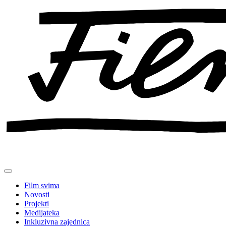
Preskoči
na
sadržaj
Film svima
Novosti
Projekti
Medijateka
Inkluzivna zajednica