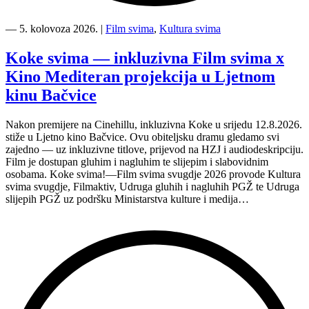
“Kino
Mediteran
―
5. kolovoza 2026.
|
Film svima
,
Kultura svima
i
Film
Koke svima — inkluzivna Film svima x
svima
Kino Mediteran projekcija u Ljetnom
nastavljaju
inkluzivnu
kinu Bačvice
turneju
na
Nakon premijere na Cinehillu, inkluzivna Koke u srijedu 12.8.2026.
Hvaru”
stiže u Ljetno kino Bačvice. Ovu obiteljsku dramu gledamo svi
zajedno — uz inkluzivne titlove, prijevod na HZJ i audiodeskripciju.
Film je dostupan gluhim i nagluhim te slijepim i slabovidnim
osobama. Koke svima!—Film svima svugdje 2026 provode Kultura
svima svugdje, Filmaktiv, Udruga gluhih i nagluhih PGŽ te Udruga
slijepih PGŽ uz podršku Ministarstva kulture i medija…