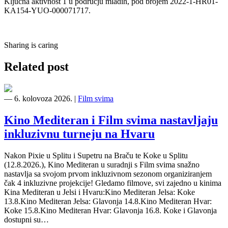
Ključna aktivnost 1 u području mladih, pod brojem 2022-1-HR01-
KA154-YUO-000071717.
Sharing is caring
Related post
―
6. kolovoza 2026.
|
Film svima
Kino Mediteran i Film svima nastavljaju
inkluzivnu turneju na Hvaru
Nakon Pixie u Splitu i Supetru na Braču te Koke u Splitu
(12.8.2026.), Kino Mediteran u suradnji s Film svima snažno
nastavlja sa svojom prvom inkluzivnom sezonom organiziranjem
čak 4 inkluzivne projekcije! Gledamo filmove, svi zajedno u kinima
Kina Mediteran u Jelsi i Hvaru:Kino Mediteran Jelsa: Koke
13.8.Kino Mediteran Jelsa: Glavonja 14.8.Kino Mediteran Hvar:
Koke 15.8.Kino Mediteran Hvar: Glavonja 16.8. Koke i Glavonja
dostupni su…