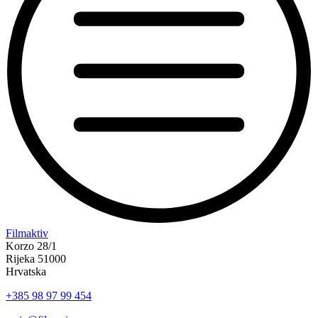
“Koke
Filmaktiv
svima
Korzo 28/1
—
Rijeka 51000
inkluzivna
Hrvatska
Film
+385 98 97 99 454
svima
x