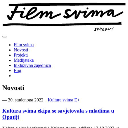
Preskoči
na
sadržaj
Film svima
Novosti
Projekti
Medijateka
Inkluzivna zajednica
Eng
Novosti
―
30. studenoga 2022.
|
Kultura svima E+
Kultura svima ekipa se savjetovala s mladima u
Opatiji