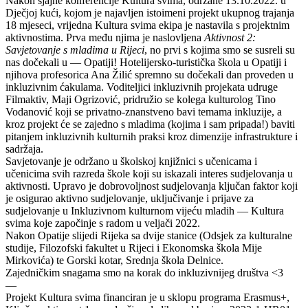
Nakon sjajne konferencije Kultura svima, održane 13.10.2022. u
Dječjoj kući, kojom je najavljen istoimeni projekt ukupnog trajanja
18 mjeseci, vrijedna Kultura svima ekipa je nastavila s projektnim
aktivnostima. Prva među njima je naslovljena
Aktivnost 2:
Savjetovanje s mladima u Rijeci
, no prvi s kojima smo se susreli su
nas dočekali u — Opatiji! Hotelijersko-turistička škola u Opatiji i
njihova profesorica Ana Žilić spremno su dočekali dan proveden u
inkluzivnim ćakulama. Voditeljici inkluzivnih projekata udruge
Filmaktiv, Maji Ogrizović, pridružio se kolega kulturolog Tino
Vodanović koji se privatno-znanstveno bavi temama inkluzije, a
kroz projekt će se zajedno s mladima (kojima i sam pripada!) baviti
pitanjem inkluzivnih kulturnih praksi kroz dimenzije infrastrukture i
sadržaja.
Savjetovanje je održano u školskoj knjižnici s učenicama i
učenicima svih razreda škole koji su iskazali interes sudjelovanja u
aktivnosti. Upravo je dobrovoljnost sudjelovanja ključan faktor koji
je osigurao aktivno sudjelovanje, uključivanje i prijave za
sudjelovanje u Inkluzivnom kulturnom vijeću mladih — Kultura
svima koje započinje s radom u veljači 2022.
Nakon Opatije slijedi Rijeka sa dvije stanice (Odsjek za kulturalne
studije, Filozofski fakultet u Rijeci i Ekonomska škola Mije
Mirkovića) te Gorski kotar, Srednja škola Delnice.
Zajedničkim snagama smo na korak do inkluzivnijeg društva <3
—
Projekt Kultura svima financiran je u sklopu programa Erasmus+,