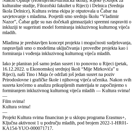
Nakon Opatije (Hotelijersko-turistička škola), Rijeke (Odsjek za
kulturalne studije, Filozofski fakultet u Rijeci) i Delnica (Srednja
škola Delnice), Kultura svima ekipa je otputovala u Čabar na
savjetovanje s mladima. Posjetili smo srednju školu “Vladimir
Nazor”, Čabar gdje su nas dočekali gimnazijalci spremni raspraviti o
inkluziji te sugerirati model formiranja inkluzivnog kulturnog vijeća
mladih.
Mladima je predstavljen koncept projekta i mogućnosti sudjelovanja,
raspravljali smo o modelima uključivanja i provedbe projekta kao i
formiranja i vođenja inkluzivnog kulturnog vijeća mladih.
Iako je planiran još samo jedan susret i to ponovno u Rijeci (petak,
16.12.2022. u Ekonomskoj srednjoj školi “Mije Mirkovića” u
Rijeci), naši Tino i Maja će održati još jedan susret na poziv
Prirodoslovne i grafičke škole i njihovog vijeća učenika. Nakon svih
susreta krećemo u analizu prikupljenih materijala te započinjemo s
formiranjem inkluzivnog kulturnog vijeća mladih — Kultura svima!
—
Film svima!
Kultura svima!
—
Projekt Kultura svima financiran je u sklopu programa Erasmus+,
Ključna aktivnost 1 u području mladih, pod brojem 2022-1-HR01-
KA154-YUO-000071717.