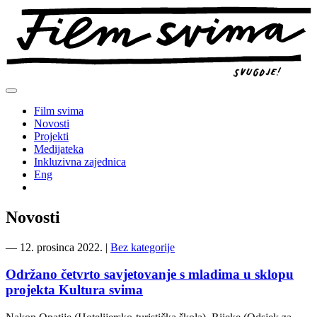
Preskoči
na
sadržaj
Film svima
Novosti
Projekti
Medijateka
Inkluzivna zajednica
Eng
Novosti
―
12. prosinca 2022.
|
Bez kategorije
Održano četvrto savjetovanje s mladima u sklopu
projekta Kultura svima