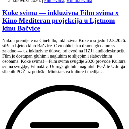
Mediteran
―
5. kolovoza 2026.
|
Film svima
,
Kultura svima
i
Film
Koke svima — inkluzivna Film svima x
svima
Kino Mediteran projekcija u Ljetnom
nastavljaju
inkluzivnu
kinu Bačvice
turneju
na
Nakon premijere na Cinehillu, inkluzivna Koke u srijedu 12.8.2026.
Hvaru”
stiže u Ljetno kino Bačvice. Ovu obiteljsku dramu gledamo svi
zajedno — uz inkluzivne titlove, prijevod na HZJ i audiodeskripciju.
Film je dostupan gluhim i nagluhim te slijepim i slabovidnim
osobama. Koke svima!—Film svima svugdje 2026 provode Kultura
svima svugdje, Filmaktiv, Udruga gluhih i nagluhih PGŽ te Udruga
slijepih PGŽ uz podršku Ministarstva kulture i medija…