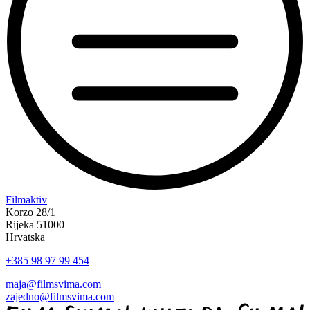
“Koke
Filmaktiv
svima
Korzo 28/1
—
Rijeka 51000
inkluzivna
Hrvatska
Film
+385 98 97 99 454
svima
x
maja@filmsvima.com
Kino
zajedno@filmsvima.com
Mediteran