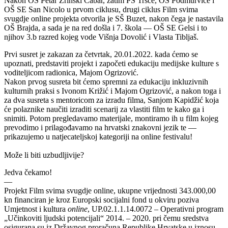
Nakon OŠ Petar Zrinski Čabar, zatim PŠ Tršće, OŠ Podmurvice i
OŠ SE San Nicolo u prvom ciklusu, drugi ciklus Film svima
svugdje online projekta otvorila je SŠ Buzet, nakon čega je nastavila
OŠ Brajda, a sada je na red došla i 7. škola — OŠ SE Gelsi i to
njihov 3.b razred kojeg vode Višnja Dovolić i Vlasta Tibljaš.
Prvi susret je zakazan za četvrtak, 20.01.2022. kada ćemo se
upoznati, predstaviti projekt i započeti edukaciju medijske kulture s
voditeljicom radionica, Majom Ogrizović.
Nakon prvog susreta bit ćemo spremni za edukaciju inkluzivnih
kulturnih praksi s Ivonom Križić i Majom Ogrizović, a nakon toga i
za dva susreta s mentoricom za izradu filma, Sanjom Kapidžić koja
će polaznike naučiti izraditi scenarij za vlastiti film te kako ga i
snimiti. Potom pregledavamo materijale, montiramo ih u film kojeg
prevodimo i prilagođavamo na hrvatski znakovni jezik te —
prikazujemo u natjecateljskoj kategoriji na online festivalu!
Može li biti uzbudljivije?
Jedva čekamo!
—
Projekt Film svima svugdje online, ukupne vrijednosti 343.000,00
kn financiran je kroz Europski socijalni fond u okviru poziva
Umjetnost i kultura
online
, UP.02.1.1.14.0072 – Operativni program
„Učinkoviti ljudski potencijali“ 2014. – 2020. pri čemu sredstva
osigurana su iz Državnog proračuna Republike Hrvatske u iznosu