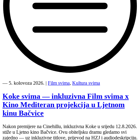
“Kino
Mediteran
―
5. kolovoza 2026.
|
Film svima
,
Kultura svima
i
Film
Koke svima — inkluzivna Film svima x
svima
Kino Mediteran projekcija u Ljetnom
nastavljaju
inkluzivnu
kinu Bačvice
turneju
na
Nakon premijere na Cinehillu, inkluzivna Koke u srijedu 12.8.2026.
Hvaru”
stiže u Ljetno kino Bačvice. Ovu obiteljsku dramu gledamo svi
zajedno — uz inkluzivne titlove, prijevod na HZJ i audiodeskripciju.