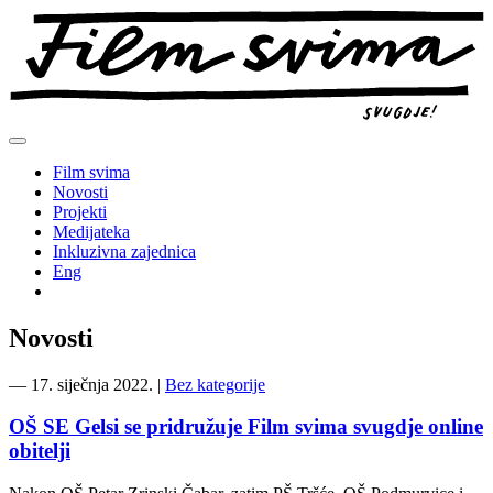
Preskoči
na
sadržaj
Film svima
Novosti
Projekti
Medijateka
Inkluzivna zajednica
Eng
Novosti
―
17. siječnja 2022.
|
Bez kategorije
OŠ SE Gelsi se pridružuje Film svima svugdje online
obitelji