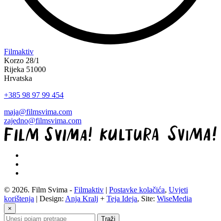
“Koke
Filmaktiv
svima
Korzo 28/1
—
Rijeka 51000
inkluzivna
Hrvatska
Film
+385 98 97 99 454
svima
x
maja@filmsvima.com
Kino
zajedno@filmsvima.com
Mediteran
projekcija
u
Ljetnom
kinu
Bačvice”
© 2026. Film Svima -
Filmaktiv
|
Postavke kolačića
,
Uvjeti
korištenja
| Design:
Anja Kralj
+
Teja Ideja
, Site:
WiseMedia
×
Traži