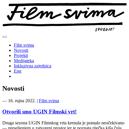
Preskoči
na
sadržaj
Film svima
Novosti
Projekti
Medijateka
Inkluzivna zajednica
Eng
Novosti
―
16. rujna 2022.
|
Film svima
Otvorili smo UGIN Filmski vrt!
Druga sezona UGIN Filmskog vrta krenula je pomalo neočekivano
— preseljenjem u zatvoreni prostor jer je poznata riječka kiša čula