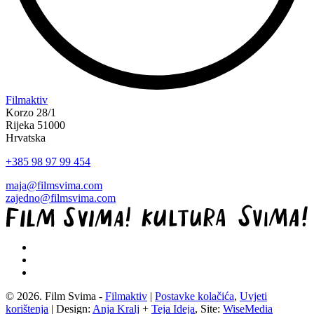
“Koke
Filmaktiv
svima
Korzo 28/1
—
Rijeka 51000
inkluzivna
Hrvatska
Film
+385 98 97 99 454
svima
x
maja@filmsvima.com
Kino
zajedno@filmsvima.com
Mediteran
projekcija
u
Ljetnom
kinu
Bačvice”
© 2026. Film Svima -
Filmaktiv
|
Postavke kolačića
,
Uvjeti
korištenja
| Design:
Anja Kralj
+
Teja Ideja
, Site:
WiseMedia