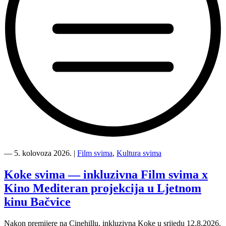
“Kino
Mediteran
―
5. kolovoza 2026.
|
Film svima
,
Kultura svima
i
Film
Koke svima — inkluzivna Film svima x
svima
Kino Mediteran projekcija u Ljetnom
nastavljaju
inkluzivnu
kinu Bačvice
turneju
na
Nakon premijere na Cinehillu, inkluzivna Koke u srijedu 12.8.2026.
Hvaru”