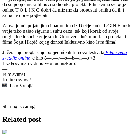
da su pobjednički filmovi sudionika projekta Film svima svugdje
online T O L I K O dobri da nije mogla propustiti priliku da ih i
sama ne dođe pogledati.
Zahvaljujući prijateljima i partnerima iz Dječje kuće, UGIN Filmski
vrt je tako našao sigurnu i suhu oazu, tek koji korak od svoje
originalne lokacije gdje se družimo već idući utorak na projekciji
filma Šegrt Hlapić kojeg donosi Inkluzivno kino Istra filma!
Jučerašnje proglašenje pobjedničkih filmova festivala
Film svima
svugdje online
je bilo č—a—r—o—b—n—o <3
Hvala svima i vidimo se uuuuuuskoro!
—
Film svima!
Kultura svima!
: Ivan Vranjić
Sharing is caring
Related post