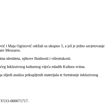
vić i Maja Ogrizović održali su ukupno 5, a još je jedno savjetovanje
Sare Meszaros.
 identiteta, njihove fluidnosti i višestrukosti.
dućeg Inklzuivnog kulturnog vijeća mladih Kultura svima.
 slijedi analiza prikupljenih materijala te formiranje inkluzivnog
154-YUO-000071717.