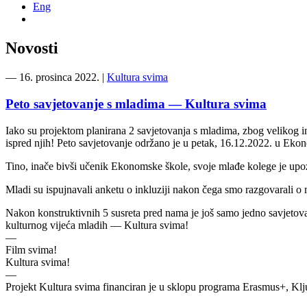
Eng
Novosti
―
16. prosinca 2022.
|
Kultura svima
Peto savjetovanje s mladima — Kultura svima
Iako su projektom planirana 2 savjetovanja s mladima, zbog velikog in
ispred njih! Peto savjetovanje održano je u petak, 16.12.2022. u Eko
Tino, inače bivši učenik Ekonomske škole, svoje mlađe kolege je upozna
Mladi su ispujnavali anketu o inkluziji nakon čega smo razgovarali o 
Nakon konstruktivnih 5 susreta pred nama je još samo jedno savjetovanj
kulturnog vijeća mladih — Kultura svima!
—
Film svima!
Kultura svima!
—
Projekt Kultura svima financiran je u sklopu programa Erasmus+,