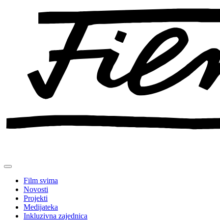
Preskoči
na
sadržaj
Film svima
Novosti
Projekti
Medijateka
Inkluzivna zajednica