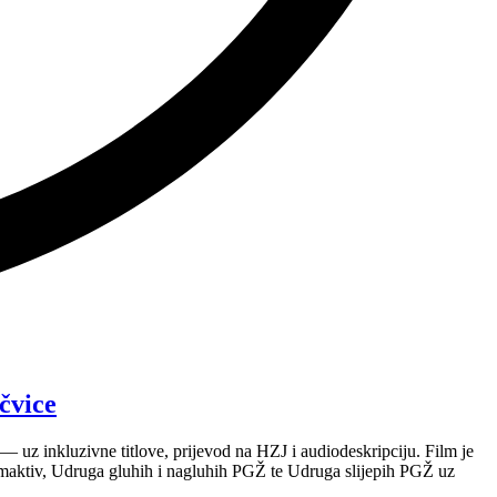
čvice
 uz inkluzivne titlove, prijevod na HZJ i audiodeskripciju. Film je
maktiv, Udruga gluhih i nagluhih PGŽ te Udruga slijepih PGŽ uz