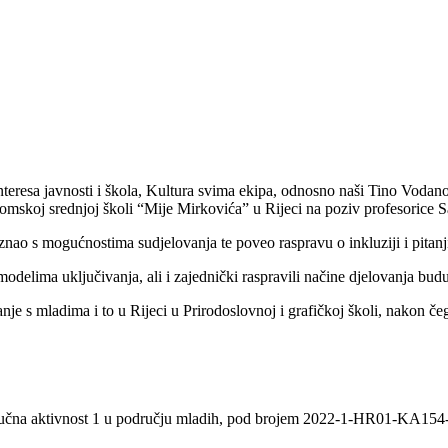
teresa javnosti i škola, Kultura svima ekipa, odnosno naši Tino Vodano
nomskoj srednjoj školi “Mije Mirkovića” u Rijeci na poziv profesorice 
o s mogućnostima sudjelovanja te poveo raspravu o inkluziji i pitanjima
modelima uključivanja, ali i zajednički raspravili načine djelovanja bu
e s mladima i to u Rijeci u Prirodoslovnoj i grafičkoj školi, nakon čega
 Ključna aktivnost 1 u području mladih, pod brojem 2022-1-HR01-KA