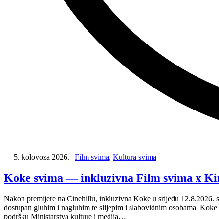
“Kino
Mediteran
―
5. kolovoza 2026.
|
Film svima
,
Kultura svima
i
Film
Koke svima — inkluzivna Film svima x Ki
svima
nastavljaju
Nakon premijere na Cinehillu, inkluzivna Koke u srijedu 12.8.2026. s
inkluzivnu
dostupan gluhim i nagluhim te slijepim i slabovidnim osobama. Kok
turneju
podršku Ministarstva kulture i medija…
na