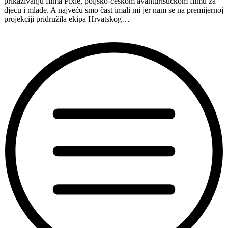
prikazivanju filma Pixie, poljsko-češkom avanturističkom filmu za
u
djecu i mlade. A najveću smo čast imali mi jer nam se na premijernoj
Ljetnom
projekciji pridružila ekipa Hrvatskog…
kinu
Bačvice”