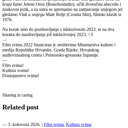
kraju šume
Jelene Oroz (Bonobostudio), učili dvoručnu abecedu i
znakovni jezik, a za sutra se spremamo na zatrpavanje snijegom jer
gledamo
Vlak u snijegu
Mate Relje (Croatia film), filmski klasik iz
1976.
Na korak smo do pozdravljanja s inkluzivnom 2022. te na dva
koraka do nazdravljanja još inkluzivnijoj 2023. <3
—
Film svima 2022 financiran je sredstvima Ministarstva kulture i
medija Republike Hrvatske, Grada Rijeke, Hrvatskog
audiovizualnog centra i Primorsko-goranske županije.
—
Film svima!
Kultura svima!
Dostojanstvo svima!
Sharing is caring
Related post
―
5. kolovoza 2026.
|
Film svima
,
Kultura svima