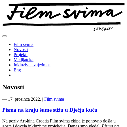
Preskoči
na
sadržaj
Film svima
Novosti
Projekti
Medijateka
Inkluzivna zajednica
Eng
Novosti
―
17. prosinca 2022.
|
Film svima
Pisma na kraju šume stižu u Dječju kuću
Na poziv Art-kina Croatia Film svima ekipa je ponovno došla u
goste i dovela inkluzivne projekcije. Danas smo gledali
Pisma na