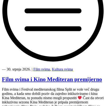
“Koke
svima
―
30. srpnja 2026.
|
Film svima
,
Kultura svima
—
inkluzivna
Film svima i Kino Mediteran premijerno
Film
svima
Film svima i Festival mediteranskog filma Split se vole već drugu
x
godinu, a kada smo dobili poziv da zajedno inkluziviramo i kina
Kino
Kina Mediteran, tu ponudu nismo mogli propustiti
Čast da otvori
Mediteran
inkluzivnu sezonu Kina Mediteran je pripala premijernom
projekcija