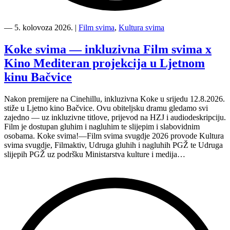
“Kino
Mediteran
―
5. kolovoza 2026.
|
Film svima
,
Kultura svima
i
Film
Koke svima — inkluzivna Film svima x
svima
Kino Mediteran projekcija u Ljetnom
nastavljaju
inkluzivnu
kinu Bačvice
turneju
na
Nakon premijere na Cinehillu, inkluzivna Koke u srijedu 12.8.2026.
Hvaru”
stiže u Ljetno kino Bačvice. Ovu obiteljsku dramu gledamo svi
zajedno — uz inkluzivne titlove, prijevod na HZJ i audiodeskripciju.
Film je dostupan gluhim i nagluhim te slijepim i slabovidnim
osobama. Koke svima!—Film svima svugdje 2026 provode Kultura
svima svugdje, Filmaktiv, Udruga gluhih i nagluhih PGŽ te Udruga
slijepih PGŽ uz podršku Ministarstva kulture i medija…