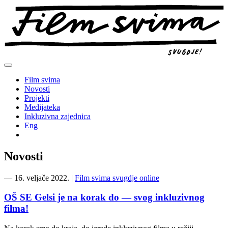
Preskoči
na
sadržaj
Film svima
Novosti
Projekti
Medijateka
Inkluzivna zajednica
Eng
Novosti
―
16. veljače 2022.
|
Film svima svugdje online
OŠ SE Gelsi je na korak do — svog inkluzivnog
filma!