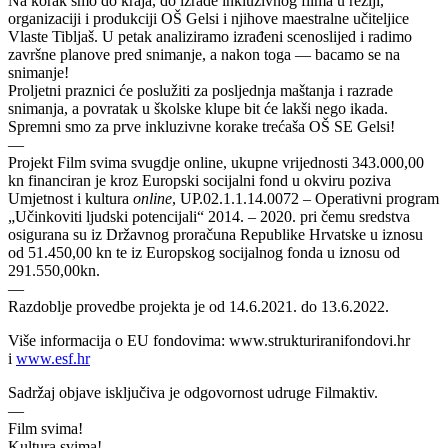
Na korak smo do kraja, do izrade inkluzivnog filma u režiji,
organizaciji i produkciji OŠ Gelsi i njihove maestralne učiteljice
Vlaste Tibljaš. U petak analiziramo izrađeni scenoslijed i radimo
završne planove pred snimanje, a nakon toga — bacamo se na
snimanje!
Proljetni praznici će poslužiti za posljednja maštanja i razrade
snimanja, a povratak u školske klupe bit će lakši nego ikada.
Spremni smo za prve inkluzivne korake trećaša OŠ SE Gelsi!
—
Projekt Film svima svugdje online, ukupne vrijednosti 343.000,00
kn financiran je kroz Europski socijalni fond u okviru poziva
Umjetnost i kultura
online
, UP.02.1.1.14.0072 – Operativni program
„Učinkoviti ljudski potencijali“ 2014. – 2020. pri čemu sredstva
osigurana su iz Državnog proračuna Republike Hrvatske u iznosu
od 51.450,00 kn te iz Europskog socijalnog fonda u iznosu od
291.550,00kn.
—
Razdoblje provedbe projekta je od 14.6.2021. do 13.6.2022.
Više informacija o EU fondovima: www.strukturiranifondovi.hr
i
www.esf.hr
Sadržaj objave isključiva je odgovornost udruge Filmaktiv.
—
Film svima!
Kultura svima!