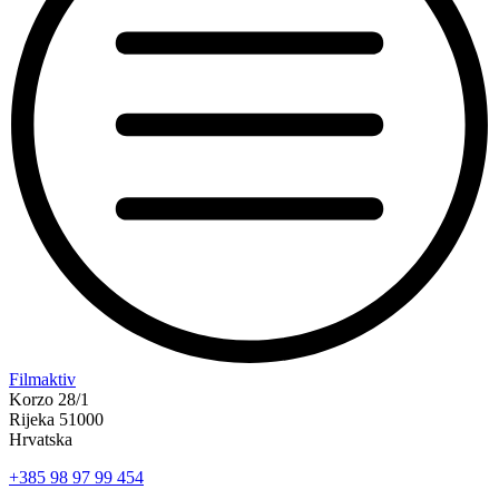
“Koke
Filmaktiv
svima
Korzo 28/1
—
Rijeka 51000
inkluzivna
Hrvatska
Film
+385 98 97 99 454
svima
x