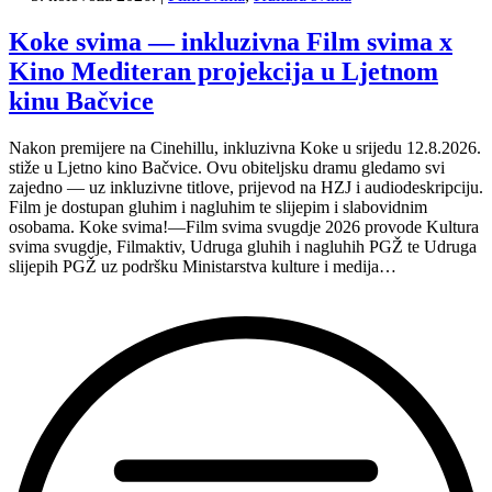
i
Film
Koke svima — inkluzivna Film svima x
svima
Kino Mediteran projekcija u Ljetnom
nastavljaju
inkluzivnu
kinu Bačvice
turneju
na
Nakon premijere na Cinehillu, inkluzivna Koke u srijedu 12.8.2026.
Hvaru”
stiže u Ljetno kino Bačvice. Ovu obiteljsku dramu gledamo svi
zajedno — uz inkluzivne titlove, prijevod na HZJ i audiodeskripciju.
Film je dostupan gluhim i nagluhim te slijepim i slabovidnim
osobama. Koke svima!—Film svima svugdje 2026 provode Kultura
svima svugdje, Filmaktiv, Udruga gluhih i nagluhih PGŽ te Udruga
slijepih PGŽ uz podršku Ministarstva kulture i medija…