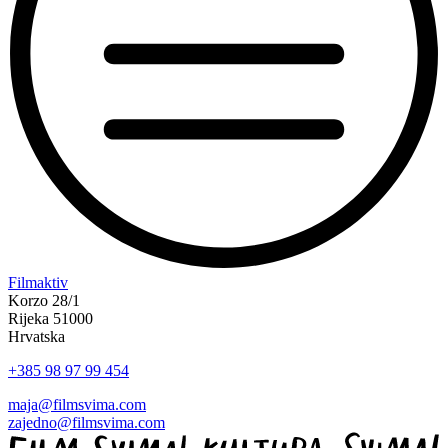
“Koke
Filmaktiv
svima
Korzo 28/1
—
Rijeka 51000
inkluzivna
Hrvatska
Film
+385 98 97 99 454
svima
x
maja@filmsvima.com
Kino
zajedno@filmsvima.com
Mediteran
projekcija