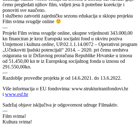
ćemo pregledati njihov film, vidjeti jesu li potrebne korekcije i
ponoviti sve naučeno.
I službeno zatvoriti zajedničku sezonu edukacija u sklopu projekta
Film svima svugdje online
—
Projekt Film svima svugdje online, ukupne vrijednosti 343.000,00
kn financiran je kroz Europski socijalni fond u okviru poziva
Umjetnost i kultura
online
, UP.02.1.1.14.0072 – Operativni program
„Učinkoviti ljudski potencijali“ 2014. – 2020. pri čemu sredstva
osigurana su iz Državnog proračuna Republike Hrvatske u iznosu
od 51.450,00 kn te iz Europskog socijalnog fonda u iznosu od
291.550,00kn.
—
Razdoblje provedbe projekta je od 14.6.2021. do 13.6.2022.
Više informacija o EU fondovima: www.strukturiranifondovi.hr
i
www.esf.hr
Sadržaj objave isključiva je odgovornost udruge Filmaktiv.
—
Film svima!
Kultura svima!