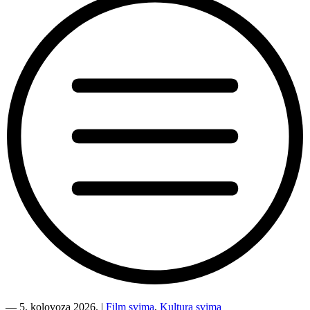
“Kino
Mediteran
―
5. kolovoza 2026.
|
Film svima
,
Kultura svima