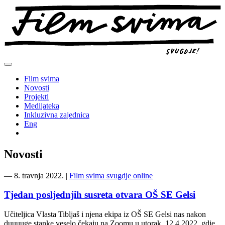
Preskoči
na
sadržaj
Film svima
Novosti
Projekti
Medijateka
Inkluzivna zajednica
Eng
Novosti
―
8. travnja 2022.
|
Film svima svugdje online
Tjedan posljednjih susreta otvara OŠ SE Gelsi
Učiteljica Vlasta Tibljaš i njena ekipa iz OŠ SE Gelsi nas nakon
duuuuge stanke veselo čekaju na Zoomu u utorak, 12.4.2022. gdje