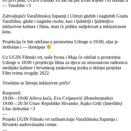
Po prvi puta, UGIN Filmski vrt ide na put izvan Rijeke i to odmah u
— Varaždin <3
Zahvaljujući Varaždinskoj županiji i Udruzi gluhih i nagluhih Grada
Varaždina, gluhe i nagluhe osobe, kao i ljubitelji i ljubiteljice
inkluzivne kulture i filma, imat će priliku sudjelovati u inkluzivnom
kinu.
Projekcija će biti održana u prostorima Udruge u 19:00, ulaz je
slobodan i — dostupan
Uz UGIN Filmski vrt, naše Ivona i Maja će održati u prostorima
Udruge u 18:00 i projekciju filma za djecu uz neizostavnu radionicu
medijske kulture i hrvatskog znakovnog jezika u sklopu projekta
Film svima svugdje 2022.
Veselimo se širenju inkluzivne priče!
Raspored:
18:00—19:00 Ježeva kuća, Eva Cvijanović (Bonobostudio)
19:00—20:30 Ustav Republike Hrvatske, Rajko Grlić (Interfilm)
Ulaz slobodan <3
—
Projekt UGIN Filmski vrt sufinanciraju Varaždinska županija i
Hrvatski audiovizualni centar.
—