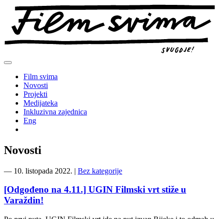
Preskoči
na
sadržaj
Film svima
Novosti
Projekti
Medijateka
Inkluzivna zajednica
Eng
Novosti
―
10. listopada 2022.
|
Bez kategorije
[Odgođeno na 4.11.] UGIN Filmski vrt stiže u
Varaždin!