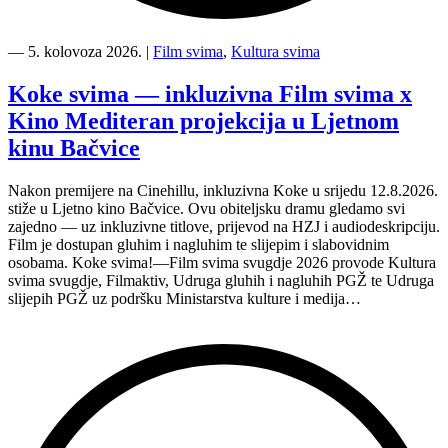
“Kino
Mediteran
―
5. kolovoza 2026.
|
Film svima
,
Kultura svima
i
Film
Koke svima — inkluzivna Film svima x
svima
Kino Mediteran projekcija u Ljetnom
nastavljaju
inkluzivnu
kinu Bačvice
turneju
na
Nakon premijere na Cinehillu, inkluzivna Koke u srijedu 12.8.2026.
Hvaru”
stiže u Ljetno kino Bačvice. Ovu obiteljsku dramu gledamo svi
zajedno — uz inkluzivne titlove, prijevod na HZJ i audiodeskripciju.
Film je dostupan gluhim i nagluhim te slijepim i slabovidnim
osobama. Koke svima!—Film svima svugdje 2026 provode Kultura
svima svugdje, Filmaktiv, Udruga gluhih i nagluhih PGŽ te Udruga
slijepih PGŽ uz podršku Ministarstva kulture i medija…