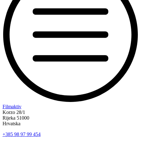
“Koke
Filmaktiv
svima
Korzo 28/1
—
Rijeka 51000
inkluzivna
Hrvatska
Film
+385 98 97 99 454
svima
x