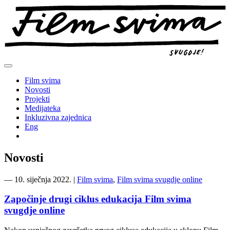
Preskoči
na
sadržaj
Film svima
Novosti
Projekti
Medijateka
Inkluzivna zajednica
Eng
Novosti
―
10. siječnja 2022.
|
Film svima
,
Film svima svugdje online
Započinje drugi ciklus edukacija Film svima
svugdje online