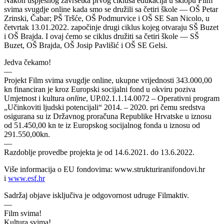
Nakon uspješnog završetka prvog ciklusa edukacija u sklopu Film
svima svugdje online kada smo se družili sa četiri škole — OŠ Petar
Zrinski, Čabar; PŠ Tršće, OŠ Podmurvice i OŠ SE San Nicolo, u
četvrtak 13.01.2022. započinje drugi ciklus kojeg otvaraju SŠ Buzet
i OŠ Brajda. I ovaj ćemo se ciklus družiti sa četiri škole — SŠ
Buzet, OŠ Brajda, OŠ Josip Pavlišić i OŠ SE Gelsi.
Jedva čekamo!
—
Projekt Film svima svugdje online, ukupne vrijednosti 343.000,00
kn financiran je kroz Europski socijalni fond u okviru poziva
Umjetnost i kultura
online
, UP.02.1.1.14.0072 – Operativni program
„Učinkoviti ljudski potencijali“ 2014. – 2020. pri čemu sredstva
osigurana su iz Državnog proračuna Republike Hrvatske u iznosu
od 51.450,00 kn te iz Europskog socijalnog fonda u iznosu od
291.550,00kn.
—
Razdoblje provedbe projekta je od 14.6.2021. do 13.6.2022.
Više informacija o EU fondovima: www.strukturiranifondovi.hr
i
www.esf.hr
Sadržaj objave isključiva je odgovornost udruge Filmaktiv.
—
Film svima!
Kultura svima!