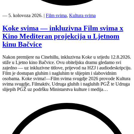
“Kino
Mediteran
―
5. kolovoza 2026.
|
Film svima
,
Kultura svima
i
Film
Koke svima — inkluzivna Film svima x
svima
Kino Mediteran projekcija u Ljetnom
nastavljaju
inkluzivnu
kinu Bačvice
turneju
na
Nakon premijere na Cinehillu, inkluzivna Koke u srijedu 12.8.2026.
Hvaru”
stiže u Ljetno kino Bačvice. Ovu obiteljsku dramu gledamo svi
zajedno — uz inkluzivne titlove, prijevod na HZJ i audiodeskripciju.
Film je dostupan gluhim i nagluhim te slijepim i slabovidnim
osobama. Koke svima!—Film svima svugdje 2026 provode Kultura
svima svugdje, Filmaktiv, Udruga gluhih i nagluhih PGŽ te Udruga
slijepih PGŽ uz podršku Ministarstva kulture i medija…