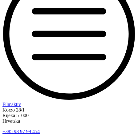
“Koke
Filmaktiv
svima
Korzo 28/1
—
Rijeka 51000
inkluzivna
Hrvatska
Film
+385 98 97 99 454
svima
x