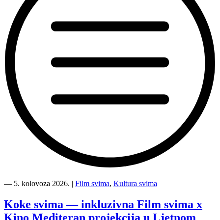
“Kino
Mediteran
―
5. kolovoza 2026.
|
Film svima
,
Kultura svima
i
Film
Koke svima — inkluzivna Film svima x
svima
Kino Mediteran projekcija u Ljetnom
nastavljaju