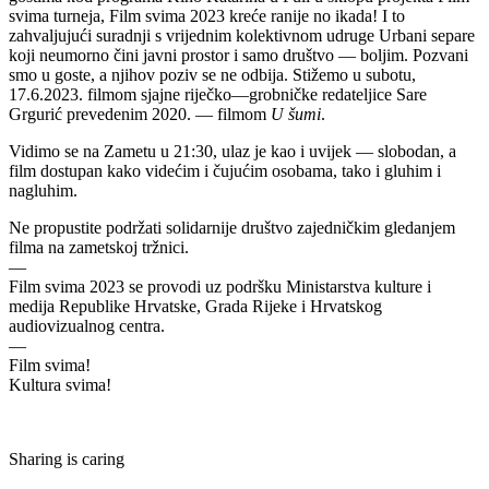
svima turneja, Film svima 2023 kreće ranije no ikada! I to
zahvaljujući suradnji s vrijednim kolektivnom udruge Urbani separe
koji neumorno čini javni prostor i samo društvo — boljim. Pozvani
smo u goste, a njihov poziv se ne odbija. Stižemo u subotu,
17.6.2023. filmom sjajne riječko—grobničke redateljice Sare
Grgurić prevedenim 2020. — filmom
U šumi
.
Vidimo se na Zametu u 21:30, ulaz je kao i uvijek — slobodan, a
film dostupan kako videćim i čujućim osobama, tako i gluhim i
nagluhim.
Ne propustite podržati solidarnije društvo zajedničkim gledanjem
filma na zametskoj tržnici.
—
Film svima 2023 se provodi uz podršku Ministarstva kulture i
medija Republike Hrvatske, Grada Rijeke i Hrvatskog
audiovizualnog centra.
—
Film svima!
Kultura svima!
Sharing is caring