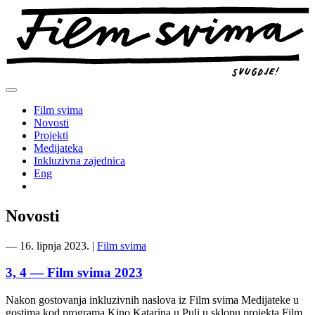
Preskoči
na
sadržaj
Film svima
Novosti
Projekti
Medijateka
Inkluzivna zajednica
Eng
Novosti
―
16. lipnja 2023.
|
Film svima
3, 4 — Film svima 2023
Nakon gostovanja inkluzivnih naslova iz Film svima Medijateke u
gostima kod programa Kino Katarina u Puli u sklopu projekta Film