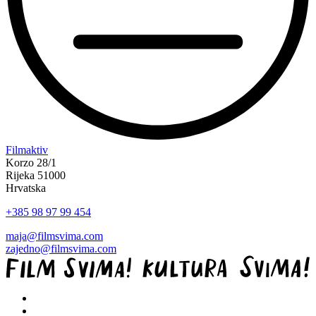
“Koke
Filmaktiv
svima
Korzo 28/1
—
Rijeka 51000
inkluzivna
Hrvatska
Film
+385 98 97 99 454
svima
x
maja@filmsvima.com
Kino
zajedno@filmsvima.com
Mediteran
projekcija
u
Ljetnom
kinu
Bačvice”