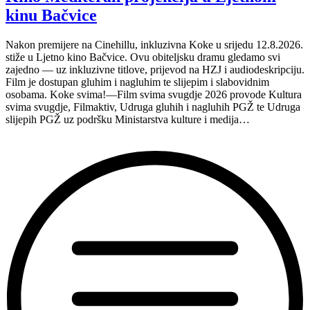
inkluzivnu
kinu Bačvice
turneju
na
Nakon premijere na Cinehillu, inkluzivna Koke u srijedu 12.8.2026.
Hvaru”
stiže u Ljetno kino Bačvice. Ovu obiteljsku dramu gledamo svi
zajedno — uz inkluzivne titlove, prijevod na HZJ i audiodeskripciju.
Film je dostupan gluhim i nagluhim te slijepim i slabovidnim
osobama. Koke svima!—Film svima svugdje 2026 provode Kultura
svima svugdje, Filmaktiv, Udruga gluhih i nagluhih PGŽ te Udruga
slijepih PGŽ uz podršku Ministarstva kulture i medija…