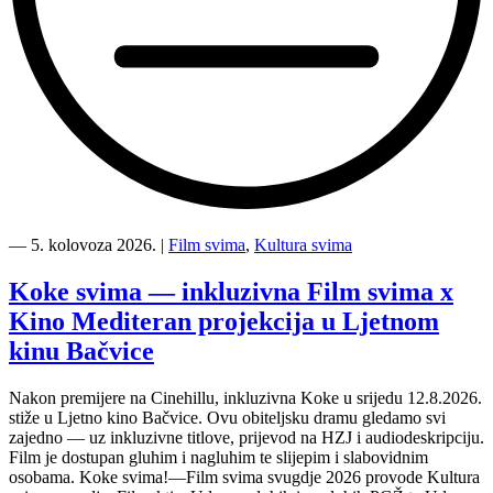
“Kino
Mediteran
―
5. kolovoza 2026.
|
Film svima
,
Kultura svima
i
Film
Koke svima — inkluzivna Film svima x
svima
Kino Mediteran projekcija u Ljetnom
nastavljaju
inkluzivnu
kinu Bačvice
turneju
na
Nakon premijere na Cinehillu, inkluzivna Koke u srijedu 12.8.2026.
Hvaru”
stiže u Ljetno kino Bačvice. Ovu obiteljsku dramu gledamo svi
zajedno — uz inkluzivne titlove, prijevod na HZJ i audiodeskripciju.
Film je dostupan gluhim i nagluhim te slijepim i slabovidnim
osobama. Koke svima!—Film svima svugdje 2026 provode Kultura