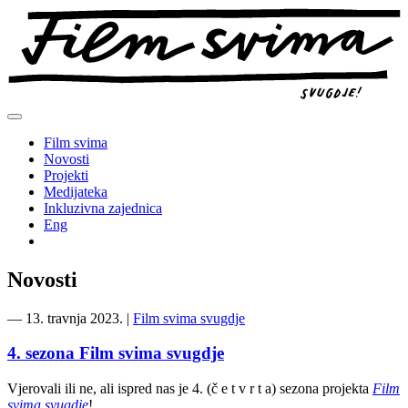
Preskoči
na
sadržaj
Film svima
Novosti
Projekti
Medijateka
Inkluzivna zajednica
Eng
Novosti
―
13. travnja 2023.
|
Film svima svugdje
4. sezona Film svima svugdje
Vjerovali ili ne, ali ispred nas je 4. (č e t v r t a) sezona projekta
Film
svima svugdje
!