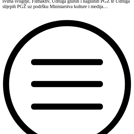
svima svugdje, Filmaktiv, Udruga gluhih i nagluhih PGŽ te Udruga
slijepih PGŽ uz podršku Ministarstva kulture i medija…