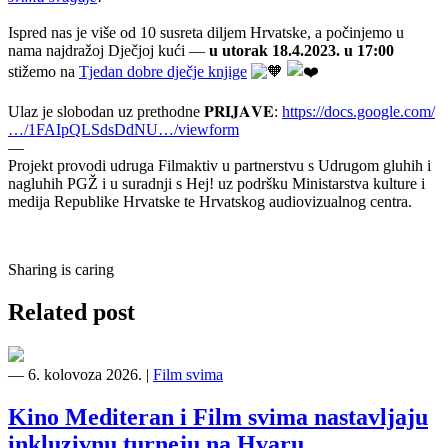
Ispred nas je više od 10 susreta diljem Hrvatske, a počinjemo u
nama najdražoj Dječjoj kući —
u utorak 18.4.2023. u 17:00
stižemo na
Tjedan dobre dječje knjige
Ulaz je slobodan uz prethodne 𝐏𝐑𝐈𝐉𝐀𝐕𝐄:
https://docs.google.com/
…/1FAIpQLSdsDdNU…/viewform
—
Projekt provodi udruga Filmaktiv u partnerstvu s Udrugom gluhih i
nagluhih PGŽ i u suradnji s Hej! uz podršku Ministarstva kulture i
medija Republike Hrvatske te Hrvatskog audiovizualnog centra.
Sharing is caring
Related post
―
6. kolovoza 2026.
|
Film svima
Kino Mediteran i Film svima nastavljaju
inkluzivnu turneju na Hvaru