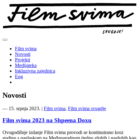
Preskoči
na
sadržaj
Film svima
Novosti
Projekti
Medijateka
Inkluzivna zajednica
Eng
Novosti
―
15. srpnja 2023.
|
Film svima
,
Film svima svugdje
Film svima 2023 na Shpeena Doxu
Ovogodišnje izdanje Film svima provodi se kontinuirano kroz
godinu s naglaskom na Međunarodnom tjednu gluhih i nagluhih kao