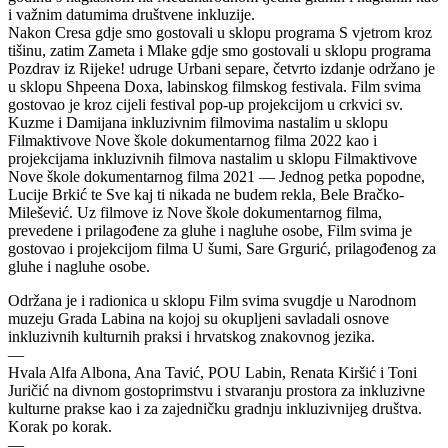
i važnim datumima društvene inkluzije.
Nakon Cresa gdje smo gostovali u sklopu programa S vjetrom kroz
tišinu, zatim Zameta i Mlake gdje smo gostovali u sklopu programa
Pozdrav iz Rijeke! udruge Urbani separe, četvrto izdanje održano je
u sklopu Shpeena Doxa, labinskog filmskog festivala. Film svima
gostovao je kroz cijeli festival pop-up projekcijom u crkvici sv.
Kuzme i Damijana inkluzivnim filmovima nastalim u sklopu
Filmaktivove Nove škole dokumentarnog filma 2022 kao i
projekcijama inkluzivnih filmova nastalim u sklopu Filmaktivove
Nove škole dokumentarnog filma 2021 — Jednog petka popodne,
Lucije Brkić te Sve kaj ti nikada ne budem rekla, Bele Bračko-
Milešević. Uz filmove iz Nove škole dokumentarnog filma,
prevedene i prilagođene za gluhe i nagluhe osobe, Film svima je
gostovao i projekcijom filma U šumi, Sare Grgurić, prilagođenog za
gluhe i nagluhe osobe.
Održana je i radionica u sklopu Film svima svugdje u Narodnom
muzeju Grada Labina na kojoj su okupljeni savladali osnove
inkluzivnih kulturnih praksi i hrvatskog znakovnog jezika.
—
Hvala Alfa Albona, Ana Tavić, POU Labin, Renata Kiršić i Toni
Juričić na divnom gostoprimstvu i stvaranju prostora za inkluzivne
kulturne prakse kao i za zajedničku gradnju inkluzivnijeg društva.
Korak po korak.
—