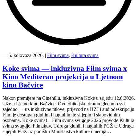
“Kino
Mediteran
―
5. kolovoza 2026.
|
Film svima
,
Kultura svima
i
Film
Koke svima — inkluzivna Film svima x
svima
Kino Mediteran projekcija u Ljetnom
nastavljaju
inkluzivnu
kinu Bačvice
turneju
na
Nakon premijere na Cinehillu, inkluzivna Koke u srijedu 12.8.2026.
Hvaru”
stiže u Ljetno kino Bačvice. Ovu obiteljsku dramu gledamo svi
zajedno — uz inkluzivne titlove, prijevod na HZJ i audiodeskripciju.
Film je dostupan gluhim i nagluhim te slijepim i slabovidnim
osobama. Koke svima!—Film svima svugdje 2026 provode Kultura
svima svugdje, Filmaktiv, Udruga gluhih i nagluhih PGŽ te Udruga
slijepih PGŽ uz podršku Ministarstva kulture i medija…