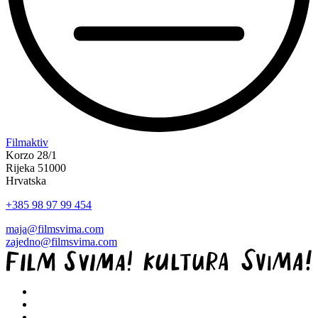
“Koke
Filmaktiv
svima
Korzo 28/1
—
Rijeka 51000
inkluzivna
Hrvatska
Film
+385 98 97 99 454
svima
x
maja@filmsvima.com
Kino
zajedno@filmsvima.com
Mediteran
projekcija
u
Ljetnom
kinu
Bačvice”