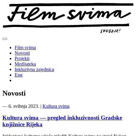
Preskoči
na
sadržaj
Film svima
Novosti
Projekti
Medijateka
Inkluzivna zajednica
Eng
Novosti
―
6. svibnja 2023.
|
Kultura svima
Kultura svima — pregled inkluzivnosti Gradske
knjižnice Rijeka