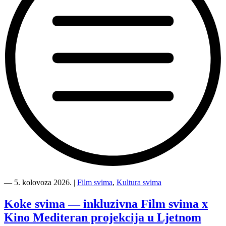
“Kino
Mediteran
―
5. kolovoza 2026.
|
Film svima
,
Kultura svima
i
Film
Koke svima — inkluzivna Film svima x
svima
Kino Mediteran projekcija u Ljetnom
nastavljaju