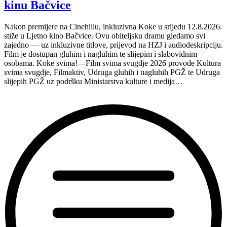
inkluzivnu
kinu Bačvice
turneju
na
Nakon premijere na Cinehillu, inkluzivna Koke u srijedu 12.8.2026.
Hvaru”
stiže u Ljetno kino Bačvice. Ovu obiteljsku dramu gledamo svi
zajedno — uz inkluzivne titlove, prijevod na HZJ i audiodeskripciju.
Film je dostupan gluhim i nagluhim te slijepim i slabovidnim
osobama. Koke svima!—Film svima svugdje 2026 provode Kultura
svima svugdje, Filmaktiv, Udruga gluhih i nagluhih PGŽ te Udruga
slijepih PGŽ uz podršku Ministarstva kulture i medija…