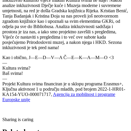
Inkluzivno kulturno vijeće mladih Kultura svima ne staje! Nakon
analize inkluzivnosti Dječje kuće i Muzeja moderne i suvremene
umjetnosti, na red je došla Gradska knjižnica Rijeka. Kristian Benić,
Tanja Badanjak i Kristina Đoja su nas proveli još neotvorenom
zgradom knjižnice kao i upoznali sa svim elementima GKRi, od
odjela pa sve do Bibliobusa. Analiza inkluzivnosti sadržaja i
prostora je iza nas, a iako smo projektno završili s pregledima,
Vijeće će nastaviti s pregledima i to već ove subote kada
posjećujemo Prirodoslovni muzej, a nakon njega i HKD. Sezona
inkluzivnosti je tek pred nama!
Kao i obično, J—E—D—V—A Č—E—K—A—M—O <3
—
Kultura svima?
Baš svima!
—
Projekt Kultura svima financiran je u sklopu programa Erasmus+,
Ključna aktivnost 1 u području mladih, pod brojem 2022-1-HR01-
KA154-YUO-000071717,
Agencija za mobilnost i programe
Europske unije
Sharing is caring