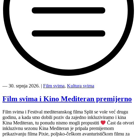
“Koke
svima
―
30. srpnja 2026.
|
Film svima
,
Kultura svima
—
inkluzivna
Film svima i Kino Mediteran premijerno
Film
svima
Film svima i Festival mediteranskog filma Split se vole već drugu
x
godinu, a kada smo dobili poziv da zajedno inkluziviramo i kina
Kino
Kina Mediteran, tu ponudu nismo mogli propustiti
Čast da otvori
Mediteran
inkluzivnu sezonu Kina Mediteran je pripala premijernom
projekcija
prikazivanju filma Pixie, poljsko-češkom avanturističkom filmu za
u