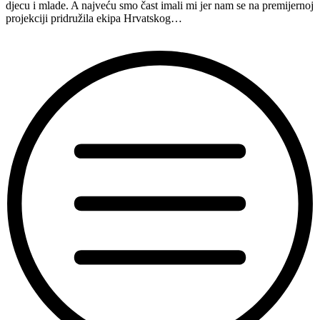
djecu i mlade. A najveću smo čast imali mi jer nam se na premijernoj
Ljetnom
projekciji pridružila ekipa Hrvatskog…
kinu
Bačvice”