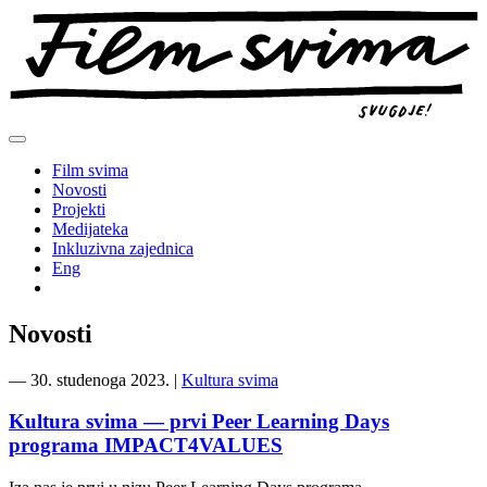
Preskoči
na
sadržaj
Film svima
Novosti
Projekti
Medijateka
Inkluzivna zajednica
Eng
Novosti
―
30. studenoga 2023.
|
Kultura svima
Kultura svima — prvi Peer Learning Days
programa IMPACT4VALUES