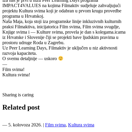
Iza nas je prvi u nizu Peer Learning Days programa
IMPACT4VALUES na kojima Filmaktiv sudjeluje zahvaljujući
projektu Kultura svima koji je odabran u prvom krugu provedbe
programa u Hrvatskoj.
Naša Maja, koja stoji iza programske linije inkluzivnih kulturnih
praksi Filmaktiva, inicijatorica Film svima, Film svima svugdje,
Knjige svima i — Kulture svima, provela je dan s kolegama.icama
iz Hrvatske i Slovenije čiji se projekti bave ljudskim pravima u
prostoru udruge Roda u Zagrebu.
Uz Peer Learning Days, Filmaktiv je uključen u niz aktivnosti
razvoja kapaciteta.
O svemu detaljnije — uskoro
—
Film svima!
Kultura svima!
Sharing is caring
Related post
―
5. kolovoza 2026.
|
Film svima
,
Kultura svima