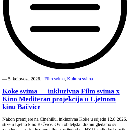
“Kino
Mediteran
―
5. kolovoza 2026.
|
Film svima
,
Kultura svima
i
Film
Koke svima — inkluzivna Film svima x
svima
Kino Mediteran projekcija u Ljetnom
nastavljaju
inkluzivnu
kinu Bačvice
turneju
na
Nakon premijere na Cinehillu, inkluzivna Koke u srijedu 12.8.2026.
Hvaru”
stiže u Ljetno kino Bačvice. Ovu obiteljsku dramu gledamo svi
zajedno — uz inkluzivne titlove, prijevod na HZJ i audiodeskripciju.