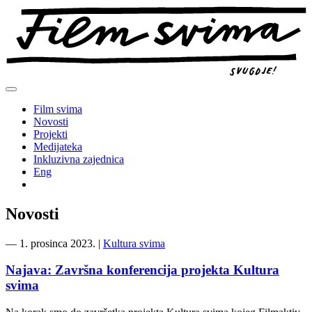
Preskoči
na
sadržaj
Film svima
Novosti
Projekti
Medijateka
Inkluzivna zajednica
Eng
Novosti
―
1. prosinca 2023.
|
Kultura svima
Najava: Završna konferencija projekta Kultura
svima