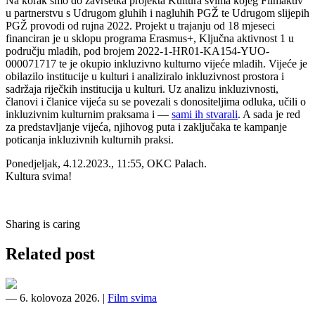
Na korak smo do završetka projekta Kultura svima kojeg Filmaktiv
u partnerstvu s Udrugom gluhih i nagluhih PGŽ te Udrugom slijepih
PGŽ provodi od rujna 2022. Projekt u trajanju od 18 mjeseci
financiran je u sklopu programa Erasmus+, Ključna aktivnost 1 u
području mladih, pod brojem 2022-1-HR01-KA154-YUO-
000071717 te je okupio inkluzivno kulturno vijeće mladih. Vijeće je
obilazilo institucije u kulturi i analiziralo inkluzivnost prostora i
sadržaja riječkih institucija u kulturi. Uz analizu inkluzivnosti,
članovi i članice vijeća su se povezali s donositeljima odluka, učili o
inkluzivnim kulturnim praksama i —
sami ih stvarali
. A sada je red
za predstavljanje vijeća, njihovog puta i zaključaka te kampanje
poticanja inkluzivnih kulturnih praksi.
Ponedjeljak, 4.12.2023., 11:55, OKC Palach.
Kultura svima!
Sharing is caring
Related post
―
6. kolovoza 2026.
|
Film svima