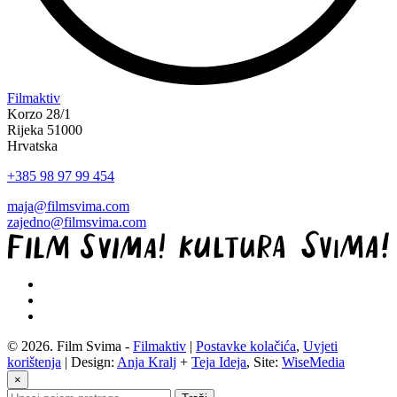
“Koke
Filmaktiv
svima
Korzo 28/1
—
Rijeka 51000
inkluzivna
Hrvatska
Film
+385 98 97 99 454
svima
x
maja@filmsvima.com
Kino
zajedno@filmsvima.com
Mediteran
projekcija
u
Ljetnom
kinu
Bačvice”
© 2026. Film Svima -
Filmaktiv
|
Postavke kolačića
,
Uvjeti
korištenja
| Design:
Anja Kralj
+
Teja Ideja
, Site:
WiseMedia
×