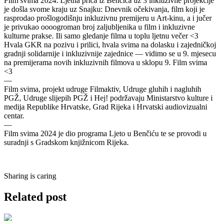
Film svima 2024: Ljetna priča iz Benčića uz 3 inkluzivne projekcije
je došla svome kraju uz Snajku: Dnevnik očekivanja, film koji je
rasprodao prošlogodišnju inkluzivnu premijeru u Art-kinu, a i jučer
je privukao oooogroman broj zaljubljenika u film i inkluzivne
kulturne prakse. Ili samo gledanje filma u toplu ljetnu večer <3
Hvala GKR na pozivu i prilici, hvala svima na dolasku i zajedničkoj
gradnji solidarnije i inkluzivnije zajednice — vidimo se u 9. mjesecu
na premijerama novih inkluzivnih filmova u sklopu 9. Film svima
<3
—
Film svima, projekt udruge Filmaktiv, Udruge gluhih i nagluhih
PGŽ, Udruge slijepih PGŽ i Hej! podržavaju Ministarstvo kulture i
medija Republike Hrvatske, Grad Rijeka i Hrvatski audiovizualni
centar.
—
Film svima 2024 je dio programa Ljeto u Benčiću te se provodi u
suradnji s Gradskom knjižnicom Rijeka.
Sharing is caring
Related post