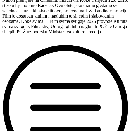
Nakon premijere na Cinehillu, inkluzivna Koke u srijedu 12.8.2026.
Hvaru”
stiže u Ljetno kino Bačvice. Ovu obiteljsku dramu gledamo svi
zajedno — uz inkluzivne titlove, prijevod na HZJ i audiodeskripciju.
Film je dostupan gluhim i nagluhim te slijepim i slabovidnim
osobama. Koke svima!—Film svima svugdje 2026 provode Kultura
svima svugdje, Filmaktiv, Udruga gluhih i nagluhih PGŽ te Udruga
slijepih PGŽ uz podršku Ministarstva kulture i medija…