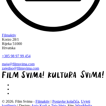
“Koke
Filmaktiv
svima
Korzo 28/1
—
Rijeka 51000
inkluzivna
Hrvatska
Film
+385 98 97 99 454
svima
x
maja@filmsvima.com
Kino
zajedno@filmsvima.com
Mediteran
projekcija
u
Ljetnom
kinu
Bačvice”
© 2026. Film Svima -
Filmaktiv
|
Postavke kolačića
,
Uvjeti
korištenja
| Design:
Anja Kralj
+
Teja Ideja
, Site:
WiseMedia