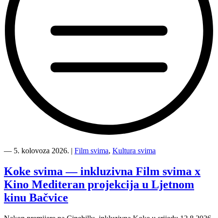
“Kino
Mediteran
―
5. kolovoza 2026.
|
Film svima
,
Kultura svima
i
Film
Koke svima — inkluzivna Film svima x
svima
Kino Mediteran projekcija u Ljetnom
nastavljaju
inkluzivnu
kinu Bačvice
turneju
na