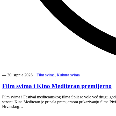
“Koke
svima
―
30. srpnja 2026.
|
Film svima
,
Kultura svima
—
inkluzivna
Film svima i Kino Mediteran premijerno
Film
svima
Film svima i Festival mediteranskog filma Split se vole već drugu go
x
sezonu Kina Mediteran je pripala premijernom prikazivanju filma Pixie
Kino
Hrvatskog…
Mediteran
projekcija