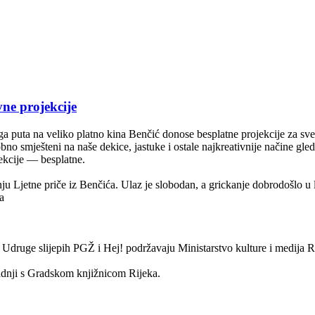
vne projekcije
 puta na veliko platno kina Benčić donose besplatne projekcije za sve
no smješteni na naše dekice, jastuke i ostale najkreativnije načine gl
ekcije — besplatne.
u Ljetne priče iz Benčića. Ulaz je slobodan, a grickanje dobrodošlo u 
a
Udruge slijepih PGŽ i Hej! podržavaju Ministarstvo kulture i medija R
adnji s Gradskom knjižnicom Rijeka.