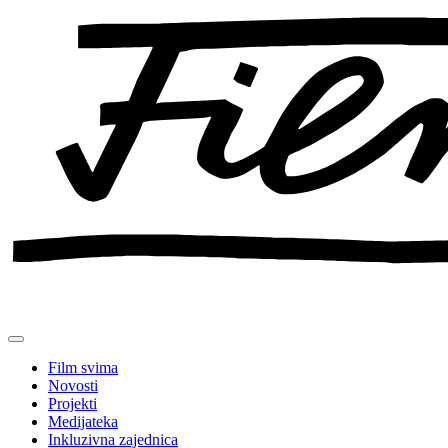
Preskoči
na
sadržaj
Film svima
Novosti
Projekti
Medijateka
Inkluzivna zajednica