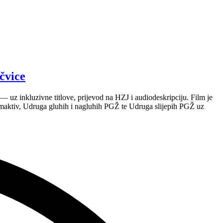
čvice
 uz inkluzivne titlove, prijevod na HZJ i audiodeskripciju. Film je
maktiv, Udruga gluhih i nagluhih PGŽ te Udruga slijepih PGŽ uz