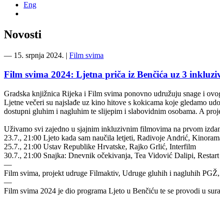
Eng
Novosti
―
15. srpnja 2024.
|
Film svima
Film svima 2024: Ljetna priča iz Benčića uz 3 inkluzi
Gradska knjižnica Rijeka i Film svima ponovno udružuju snage i ovoga
Ljetne večeri su najslađe uz kino hitove s kokicama koje gledamo udob
dostupni gluhim i nagluhim te slijepim i slabovidnim osobama. A proj
Uživamo svi zajedno u sjajnim inkluzivnim filmovima na prvom izdanj
23.7., 21:00 Ljeto kada sam naučila letjeti, Radivoje Andrić, Kinoram
25.7., 21:00 Ustav Republike Hrvatske, Rajko Grlić, Interfilm
30.7., 21:00 Snajka: Dnevnik očekivanja, Tea Vidović Dalipi, Restart
—
Film svima, projekt udruge Filmaktiv, Udruge gluhih i nagluhih PGŽ, 
—
Film svima 2024 je dio programa Ljeto u Benčiću te se provodi u sur