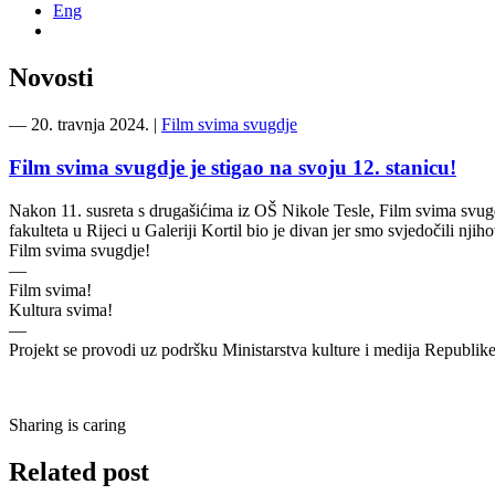
Eng
Novosti
―
20. travnja 2024.
|
Film svima svugdje
Film svima svugdje je stigao na svoju 12. stanicu!
Nakon 11. susreta s drugašićima iz OŠ Nikole Tesle, Film svima svugdj
fakulteta u Rijeci u Galeriji Kortil bio je divan jer smo svjedočili n
Film svima svugdje!
—
Film svima!
Kultura svima!
—
Projekt se provodi uz podršku Ministarstva kulture i medija Republik
Sharing is caring
Related post