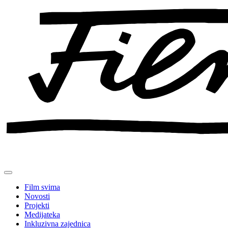
Preskoči
na
sadržaj
Film svima
Novosti
Projekti
Medijateka
Inkluzivna zajednica