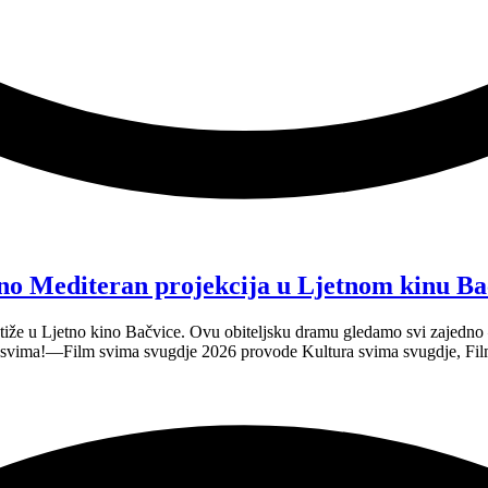
no Mediteran projekcija u Ljetnom kinu Ba
tiže u Ljetno kino Bačvice. Ovu obiteljsku dramu gledamo svi zajedno —
e svima!—Film svima svugdje 2026 provode Kultura svima svugdje, Fil