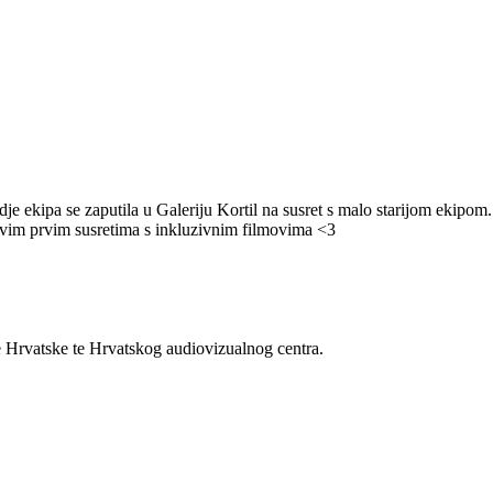
e ekipa se zaputila u Galeriju Kortil na susret s malo starijom ekipom
jihovim prvim susretima s inkluzivnim filmovima <3
e Hrvatske te Hrvatskog audiovizualnog centra.