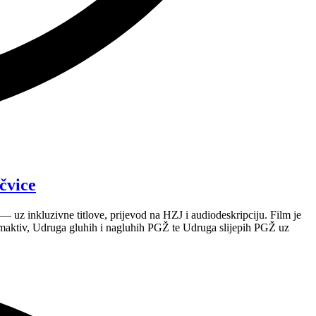
čvice
 uz inkluzivne titlove, prijevod na HZJ i audiodeskripciju. Film je
maktiv, Udruga gluhih i nagluhih PGŽ te Udruga slijepih PGŽ uz