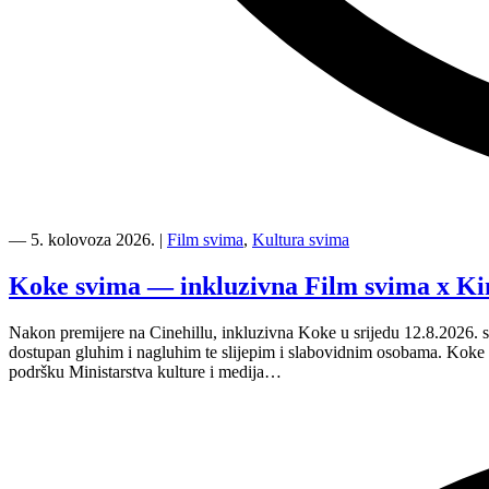
“Kino
Mediteran
―
5. kolovoza 2026.
|
Film svima
,
Kultura svima
i
Film
Koke svima — inkluzivna Film svima x Ki
svima
nastavljaju
Nakon premijere na Cinehillu, inkluzivna Koke u srijedu 12.8.2026. s
inkluzivnu
dostupan gluhim i nagluhim te slijepim i slabovidnim osobama. Kok
turneju
podršku Ministarstva kulture i medija…
na
Hvaru”