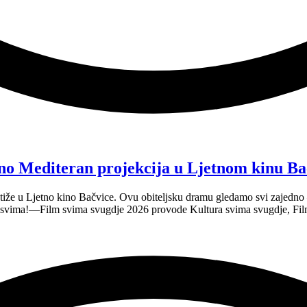
no Mediteran projekcija u Ljetnom kinu Ba
tiže u Ljetno kino Bačvice. Ovu obiteljsku dramu gledamo svi zajedno —
e svima!—Film svima svugdje 2026 provode Kultura svima svugdje, Fil