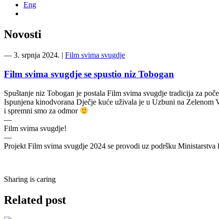
Eng
Novosti
―
3. srpnja 2024.
|
Film svima svugdje
Film svima svugdje se spustio niz Tobogan
Spuštanje niz Tobogan je postala Film svima svugdje tradicija za po
Ispunjena kinodvorana Dječje kuće uživala je u Uzbuni na Zelenom Vrh
i spremni smo za odmor
—
Film svima svugdje!
—
Projekt Film svima svugdje 2024 se provodi uz podršku Ministarstva 
Sharing is caring
Related post