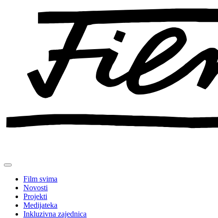
Preskoči
na
sadržaj
Film svima
Novosti
Projekti
Medijateka
Inkluzivna zajednica