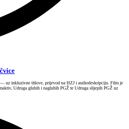
čvice
 uz inkluzivne titlove, prijevod na HZJ i audiodeskripciju. Film je
maktiv, Udruga gluhih i nagluhih PGŽ te Udruga slijepih PGŽ uz