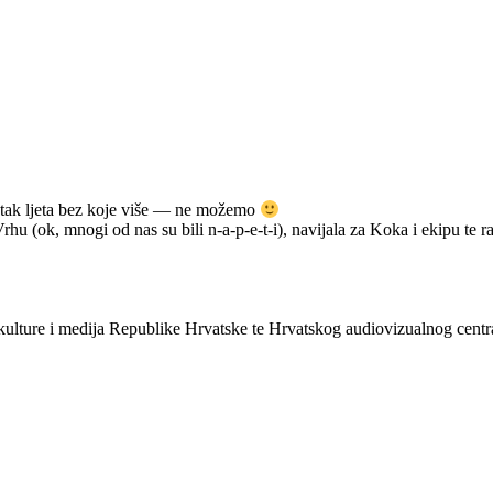
četak ljeta bez koje više — ne možemo
u (ok, mnogi od nas su bili n-a-p-e-t-i), navijala za Koka i ekipu te r
kulture i medija Republike Hrvatske te Hrvatskog audiovizualnog centr