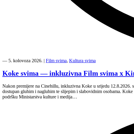
“Kino
Mediteran
―
5. kolovoza 2026.
|
Film svima
,
Kultura svima
i
Film
Koke svima — inkluzivna Film svima x Ki
svima
nastavljaju
Nakon premijere na Cinehillu, inkluzivna Koke u srijedu 12.8.2026. s
inkluzivnu
dostupan gluhim i nagluhim te slijepim i slabovidnim osobama. Kok
turneju
podršku Ministarstva kulture i medija…
na
Hvaru”