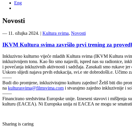
Eng
Novosti
―
11. ožujka 2024.
|
Kultura svima
,
Novosti
IKVM Kultura svima završilo prvi trening za proved
Inkluzivno kulturno vijeće mladih Kultura svima (IKVM Kultura svim
inkluzivnijem tonu. Kao što smo najavili, ispred nas su radionice, inkl
i povećanja inkluzivnih aktivnosti i sadržaja. Zasukali smo rukave jer
Uskoro slijedi najava prvih edukacija, svi.e ste dobrodošli.e. Učimo z
——
Budi dio promjene, inkluzivirajmo kulturu zajedno! Želiš biti dio promj
na
kulturasvima@filmsvima.com
i stvarajmo zajedno inkluzivnije i so
——
Financirano sredstvima Europske unije. Izneseni stavovi i mišljenja su
kulturu (EACEA). Ni Europska unija ni EACEA ne mogu se smatrati 
Sharing is caring