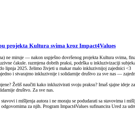
bu projekta Kultura svima kroz Impact4Values
a) ne miruje — nakon uspješno dovršenog projekta Kultura svima, fina
uzivne ćakule. razmjena dobrih praksi, podrška u inkluzivizaciji subjekat
 do lipnja 2025. želimo živjeti u makar malo inkluzivnijoj zajednici <3
ajedno i stvarajmo inkluzivnije i solidarnije društvo za sve nas — zajed
ene? Želiš naučiti kako inkluzivirati svoju praksu? Imaš sjajne ideje za 
lidarnije društvo. Za sve nas.
 stavovi i mišljenja autora i ne moraju se podudarati sa stavovima i miš
odgovornima za njih. Program Impact4Values sufinancira Ured za udr