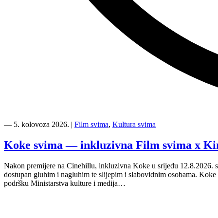
“Kino
Mediteran
―
5. kolovoza 2026.
|
Film svima
,
Kultura svima
i
Film
Koke svima — inkluzivna Film svima x Ki
svima
nastavljaju
Nakon premijere na Cinehillu, inkluzivna Koke u srijedu 12.8.2026. s
inkluzivnu
dostupan gluhim i nagluhim te slijepim i slabovidnim osobama. Kok
turneju
podršku Ministarstva kulture i medija…
na
Hvaru”