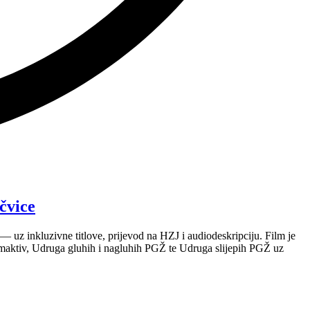
čvice
 uz inkluzivne titlove, prijevod na HZJ i audiodeskripciju. Film je
maktiv, Udruga gluhih i nagluhih PGŽ te Udruga slijepih PGŽ uz