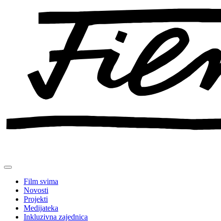
Preskoči
na
sadržaj
Film svima
Novosti
Projekti
Medijateka
Inkluzivna zajednica