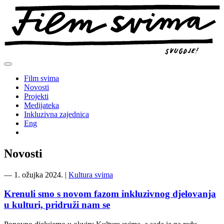
Preskoči
na
sadržaj
Film svima
Novosti
Projekti
Medijateka
Inkluzivna zajednica
Eng
Novosti
―
1. ožujka 2024.
|
Kultura svima
Krenuli smo s novom fazom inkluzivnog djelovanja
u kulturi, pridruži nam se