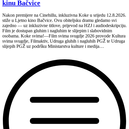
inkluzivnu
kinu Bačvice
turneju
na
Nakon premijere na Cinehillu, inkluzivna Koke u srijedu 12.8.2026.
Hvaru”
stiže u Ljetno kino Bačvice. Ovu obiteljsku dramu gledamo svi
zajedno — uz inkluzivne titlove, prijevod na HZJ i audiodeskripciju.
Film je dostupan gluhim i nagluhim te slijepim i slabovidnim
osobama. Koke svima!—Film svima svugdje 2026 provode Kultura
svima svugdje, Filmaktiv, Udruga gluhih i nagluhih PGŽ te Udruga
slijepih PGŽ uz podršku Ministarstva kulture i medija…