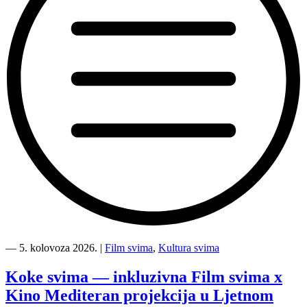
“Kino
Mediteran
―
5. kolovoza 2026.
|
Film svima
,
Kultura svima
i
Film
Koke svima — inkluzivna Film svima x
svima
Kino Mediteran projekcija u Ljetnom
nastavljaju