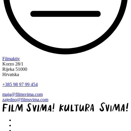
“Koke
Filmaktiv
svima
Korzo 28/1
—
Rijeka 51000
inkluzivna
Hrvatska
Film
+385 98 97 99 454
svima
x
maja@filmsvima.com
Kino
zajedno@filmsvima.com
Mediteran
projekcija
u
Ljetnom
kinu
Bačvice”