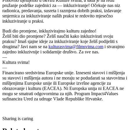
Ponovno djelujemo u okviru Kulture svima, a sada je na redu
pružanje podrške zajednici za — inkluziviranje! Očekuje nas niz
radionica, predavanja, susreta i razmjena dobrih praksi, izdavanje
smjernica za inkluziviranje naših praksi te redovito mjesečno
inkluziviranje u praksi.
Budi dio promjene, inkluzivirajmo kulturu zajedno!
Želiš biti dio promjene? Želiš naučiti kako inkluzivirati svoju
praksu? Imaš sjajne ideje za inkluziviranje koje želiš podijeliti s
drugima? Javi nam se na
kulturasvima@filmsvima.com
i stvarajmo
zajedno inkluzivnije i solidarnije društvo. Za sve nas.
—
Kultura svima!
—
Financirano sredstvima Europske unije. Izneseni stavovi i mišljenja
su stavovi i mišljenja autora i ne moraju se podudarati sa stavovima i
mišljenjima Europske unije ili Europske izvršne agencije za
obrazovanje i kulturu (EACEA). Ni Europska unija ni EACEA ne
mogu se smatrati odgovornima za njih. Program Impact4Values
sufinancira Ured za udruge Vlade Republike Hrvatske.
Sharing is caring