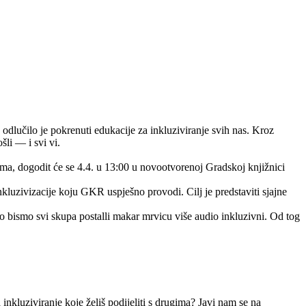
 odlučilo je pokrenuti edukacije za inkluziviranje svih nas. Kroz
šli — i svi vi.
bama, dogodit će se 4.4. u 13:00 u novootvorenoj Gradskoj knjižnici
kluzivizacije koju GKR uspješno provodi. Cilj je predstaviti sjajne
o bismo svi skupa postalli makar mrvicu više audio inkluzivni. Od tog
inkluziviranje koje želiš podijeliti s drugima? Javi nam se na