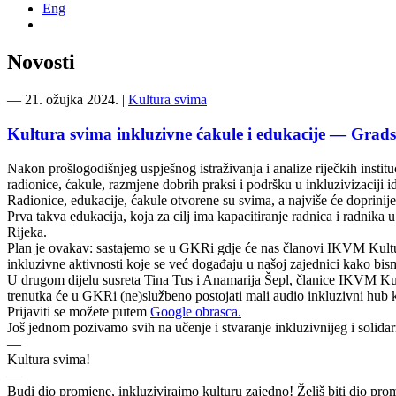
Eng
Novosti
―
21. ožujka 2024.
|
Kultura svima
Kultura svima inkluzivne ćakule i edukacije — Grads
Nakon prošlogodišnjeg uspješnog istraživanja i analize riječkih instit
radionice, ćakule, razmjene dobrih praksi i podršku u inkluzivizaciji i
Radionice, edukacije, ćakule otvorene su svima, a najviše će doprinijet
Prva takva edukacija, koja za cilj ima kapacitiranje radnica i radnika
Rijeka.
Plan je ovakav: sastajemo se u GKRi gdje će nas članovi IKVM Kultura 
inkluzivne aktivnosti koje se već događaju u našoj zajednici kako bism
U drugom dijelu susreta Tina Tus i Anamarija Šepl, članice IKVM Kult
trenutka će u GKRi (ne)službeno postojati mali audio inkluzivni hub k
Prijaviti se možete putem
Google obrasca.
Još jednom pozivamo svih na učenje i stvaranje inkluzivnijeg i solida
—
Kultura svima!
—
Budi dio promjene, inkluzivirajmo kulturu zajedno! Želiš biti dio promj