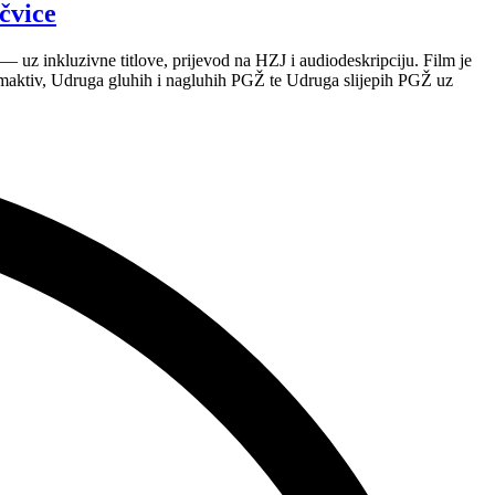
čvice
 uz inkluzivne titlove, prijevod na HZJ i audiodeskripciju. Film je
maktiv, Udruga gluhih i nagluhih PGŽ te Udruga slijepih PGŽ uz