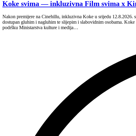
Film
Koke svima — inkluzivna Film svima x Ki
svima
nastavljaju
Nakon premijere na Cinehillu, inkluzivna Koke u srijedu 12.8.2026. s
inkluzivnu
dostupan gluhim i nagluhim te slijepim i slabovidnim osobama. Kok
turneju
podršku Ministarstva kulture i medija…
na
Hvaru”