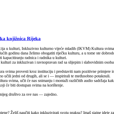
ka knjižnica Rijeka
ucija u kulturi, Inkluzivno kulturno vijeće mladih (IKVM) Kultura svima
dućih godinu dana želimo obogatiti riječku kulturu, a u tome ste dobrodo
i kapacitiranju radnica i radnika u kulturi.
 u kulturi za inkluzivan i ravnopravan rad sa slijepim i slabovidnim oso
svima provesti kroz instituciju i predstaviti nam pozitivne primjere in
o učili jedni od drugih, ali se i — inspirirali te međusobno potaknuli.
ura svima, učit će nas snimanju i montaži različitih audio sadržaja kak
oji će biti dostupan svima na korištenje.
rnijeg društvo za sve nas — zajedno.
ene? Želiš naučiti kako inkluzivirati svoju praksu? Imaš sjajne ideje za 