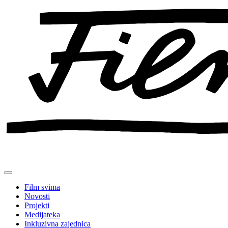
Preskoči
na
sadržaj
Film svima
Novosti
Projekti
Medijateka
Inkluzivna zajednica