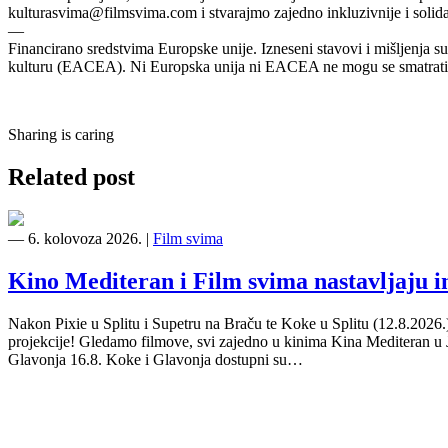
kulturasvima@filmsvima.com
i stvarajmo zajedno inkluzivnije i solid
—
Financirano sredstvima Europske unije. Izneseni stavovi i mišljenja su
kulturu (EACEA). Ni Europska unija ni EACEA ne mogu se smatrati 
Sharing is caring
Related post
―
6. kolovoza 2026.
|
Film svima
Kino Mediteran i Film svima nastavljaju 
Nakon Pixie u Splitu i Supetru na Braču te Koke u Splitu (12.8.2026
projekcije! Gledamo filmove, svi zajedno u kinima Kina Mediteran u
Glavonja 16.8. Koke i Glavonja dostupni su…