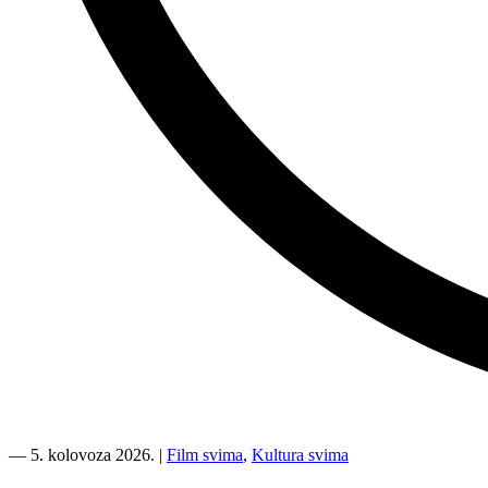
“Kino
Mediteran
―
5. kolovoza 2026.
|
Film svima
,
Kultura svima
i