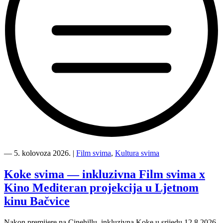
“Kino
Mediteran
―
5. kolovoza 2026.
|
Film svima
,
Kultura svima
i
Film
Koke svima — inkluzivna Film svima x
svima
Kino Mediteran projekcija u Ljetnom
nastavljaju
inkluzivnu
kinu Bačvice
turneju
na
Nakon premijere na Cinehillu, inkluzivna Koke u srijedu 12.8.2026.