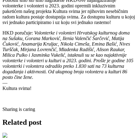
Ponosni smo što smo nagrađene HKD-ove najangažiranije
volonterke i volonteri u 2023. godini opremili inkluzivnim
paketićem našeg projekta Kultura svima jer njihovim nesebičnim
radom kultura postaje dostupnija svima. Za dostupnu kulturu u kojoj
svi jednako participiramo i uz koju svi jednako rastemo!
HKD poručuje:
Volonterke i volonteri Hrvatskog kulturnog doma
na Sušaku, Gorana Marković, Ilenia Valenčić Šarčević, Matija
Ćuković, Anamarija Kruljac, Nikola Cimeša, Emina Bašić, Nives
Turščak, Mirjana Lovrenčić, Mladenka Radišić, Alison Raukar,
Milica Pulko i Jasminka Vukelić, istaknuli su se kao najaktivnije
volonterke i volonteri u kulturi u 2023. godini. Prošle je godine 105
volonterki i volontera odradilo preko 1.830 sati na 73 kulturna
događanja i aktivnosti. Od ukupnog broja volontera u kulturi 86
posto čine žene.
—
Kultura svima!
Sharing is caring
Related post