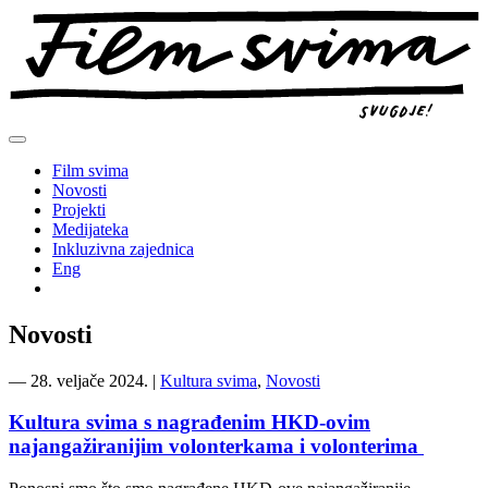
Preskoči
na
sadržaj
Film svima
Novosti
Projekti
Medijateka
Inkluzivna zajednica
Eng
Novosti
―
28. veljače 2024.
|
Kultura svima
,
Novosti
Kultura svima s nagrađenim HKD-ovim
najangažiranijim volonterkama i volonterima