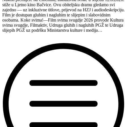
Hvaru”
stiže u Ljetno kino Bačvice. Ovu obiteljsku dramu gledamo svi
zajedno — uz inkluzivne titlove, prijevod na HZJ i audiodeskripciju.
Film je dostupan gluhim i nagluhim te slijepim i slabovidnim
osobama. Koke svima!—Film svima svugdje 2026 provode Kultura
svima svugdje, Filmaktiv, Udruga gluhih i nagluhih PGŽ te Udruga
slijepih PGŽ uz podršku Ministarstva kulture i medija…