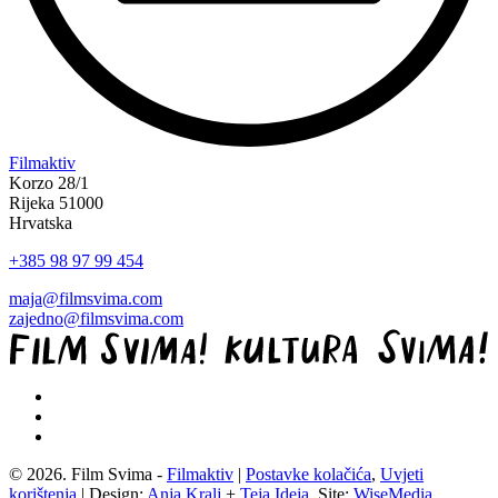
“Koke
Filmaktiv
svima
Korzo 28/1
—
Rijeka 51000
inkluzivna
Hrvatska
Film
+385 98 97 99 454
svima
x
maja@filmsvima.com
Kino
zajedno@filmsvima.com
Mediteran
projekcija
u
Ljetnom
kinu
Bačvice”
© 2026. Film Svima -
Filmaktiv
|
Postavke kolačića
,
Uvjeti
korištenja
| Design:
Anja Kralj
+
Teja Ideja
, Site:
WiseMedia