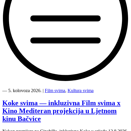
“Kino
Mediteran
―
5. kolovoza 2026.
|
Film svima
,
Kultura svima
i
Film
Koke svima — inkluzivna Film svima x
svima
Kino Mediteran projekcija u Ljetnom
nastavljaju
inkluzivnu
kinu Bačvice
turneju
na