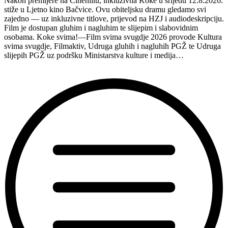
Nakon premijere na Cinehillu, inkluzivna Koke u srijedu 12.8.2026.
Hvaru”
stiže u Ljetno kino Bačvice. Ovu obiteljsku dramu gledamo svi
zajedno — uz inkluzivne titlove, prijevod na HZJ i audiodeskripciju.
Film je dostupan gluhim i nagluhim te slijepim i slabovidnim
osobama. Koke svima!—Film svima svugdje 2026 provode Kultura
svima svugdje, Filmaktiv, Udruga gluhih i nagluhih PGŽ te Udruga
slijepih PGŽ uz podršku Ministarstva kulture i medija…