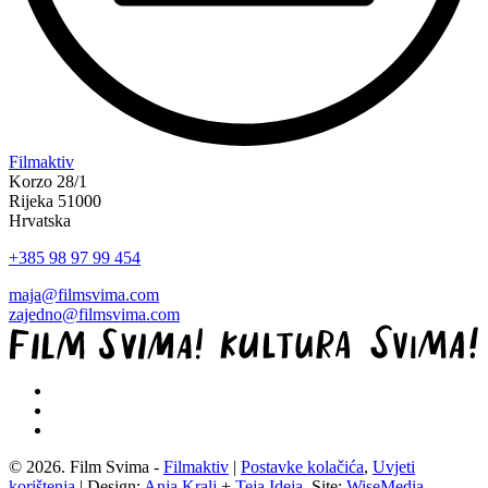
“Koke
Filmaktiv
svima
Korzo 28/1
—
Rijeka 51000
inkluzivna
Hrvatska
Film
+385 98 97 99 454
svima
x
maja@filmsvima.com
Kino
zajedno@filmsvima.com
Mediteran
projekcija
u
Ljetnom
kinu
Bačvice”
© 2026. Film Svima -
Filmaktiv
|
Postavke kolačića
,
Uvjeti
korištenja
| Design:
Anja Kralj
+
Teja Ideja
, Site:
WiseMedia