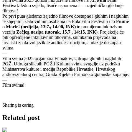
Film svima 2025 donosi inkluzivne filmove na
72. Pula Film
Festival.
Jedno svjetlo, tisuće uspomena i — zajedničko gledanje
filmova!
Po prvi puta gledamo zajedno filmove dostupne i gluhim i nagluhim
te slijepim i slabovidnim osobama na Pula Film Festivalu i to
Fiume
o Morte! (nedjelja, 13.7., 14.00, INK)
te premijernu inkluzivnu
verziju
Zečjeg nasipa (utorak, 15.7., 14:15, INK)
. Projekcije će
biti opremljene inkluzivnim titlovima, snimkama prijevoda na
hrvatski znakovni jezik te audiodeskripcijom, a ulaz je dostupan
svima.
—
Film svima 2025 organizira Filmaktiv, Udruga gluhih i nagluhih
PGŽ, Udruga slijepih PGŽ i Kultura svima svugdje uz podršku
Ministarstva kulture i medija Republike Hrvatske, Hrvatskog
audiovizualnog centra, Grada Rijeke i Primorsko-goranske županije.
—
Film svima!
Sharing is caring
Related post