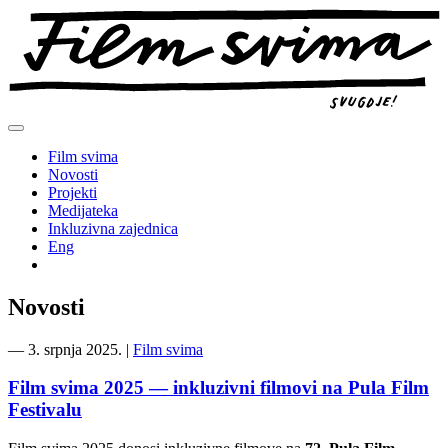
Preskoči
na
sadržaj
Film svima
Novosti
Projekti
Medijateka
Inkluzivna zajednica
Eng
Novosti
―
3. srpnja 2025.
|
Film svima
Film svima 2025 — inkluzivni filmovi na Pula Film
Festivalu