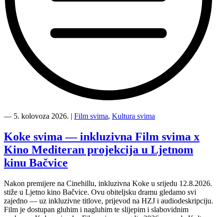
“Kino
Mediteran
―
5. kolovoza 2026.
|
Film svima
,
Kultura svima
i
Film
Koke svima — inkluzivna Film svima x
svima
Kino Mediteran projekcija u Ljetnom
nastavljaju
inkluzivnu
kinu Bačvice
turneju
na
Nakon premijere na Cinehillu, inkluzivna Koke u srijedu 12.8.2026.
Hvaru”
stiže u Ljetno kino Bačvice. Ovu obiteljsku dramu gledamo svi
zajedno — uz inkluzivne titlove, prijevod na HZJ i audiodeskripciju.
Film je dostupan gluhim i nagluhim te slijepim i slabovidnim