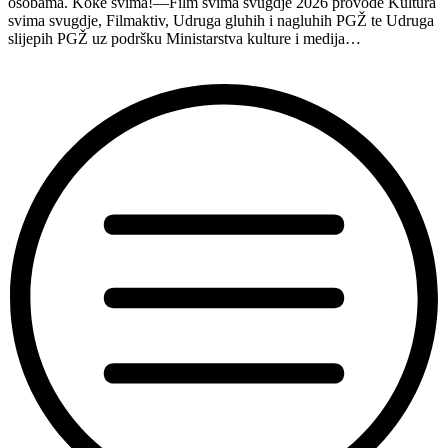
osobama. Koke svima!—Film svima svugdje 2026 provode Kultura
svima svugdje, Filmaktiv, Udruga gluhih i nagluhih PGŽ te Udruga
slijepih PGŽ uz podršku Ministarstva kulture i medija…