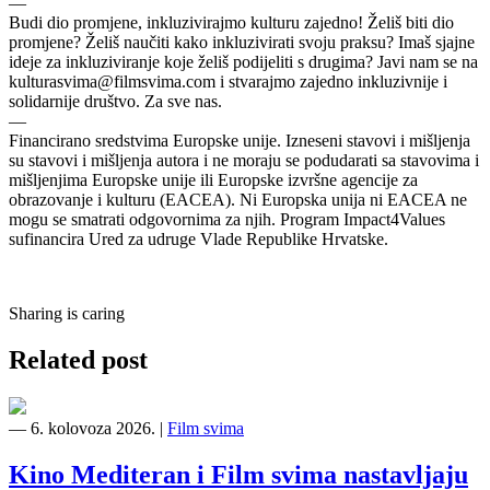
—
Budi dio promjene, inkluzivirajmo kulturu zajedno! Želiš biti dio
promjene? Želiš naučiti kako inkluzivirati svoju praksu? Imaš sjajne
ideje za inkluziviranje koje želiš podijeliti s drugima? Javi nam se na
kulturasvima@filmsvima.com
i stvarajmo zajedno inkluzivnije i
solidarnije društvo. Za sve nas.
—
Financirano sredstvima Europske unije. Izneseni stavovi i mišljenja
su stavovi i mišljenja autora i ne moraju se podudarati sa stavovima i
mišljenjima Europske unije ili Europske izvršne agencije za
obrazovanje i kulturu (EACEA). Ni Europska unija ni EACEA ne
mogu se smatrati odgovornima za njih. Program Impact4Values
sufinancira Ured za udruge Vlade Republike Hrvatske.
Sharing is caring
Related post
―
6. kolovoza 2026.
|
Film svima
Kino Mediteran i Film svima nastavljaju