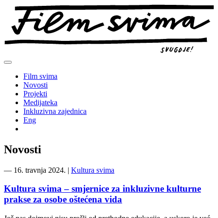
Preskoči
na
sadržaj
Film svima
Novosti
Projekti
Medijateka
Inkluzivna zajednica
Eng
Novosti
―
16. travnja 2024.
|
Kultura svima
Kultura svima – smjernice za inkluzivne kulturne
prakse za osobe oštećena vida