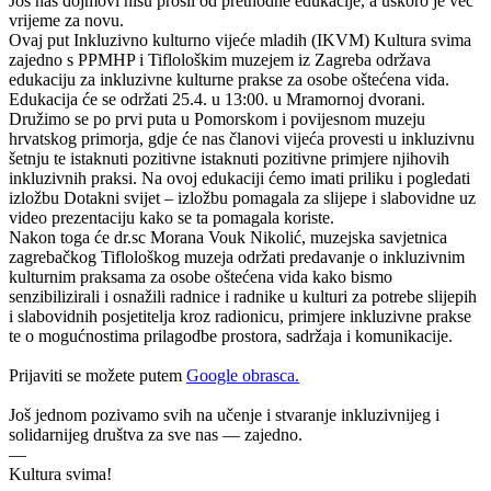
Još nas dojmovi nisu prošli od prethodne edukacije, a uskoro je već
vrijeme za novu.
Ovaj put Inkluzivno kulturno vijeće mladih (IKVM) Kultura svima
zajedno s PPMHP i Tiflološkim muzejem iz Zagreba održava
edukaciju za inkluzivne kulturne prakse za osobe oštećena vida.
Edukacija će se održati 25.4. u 13:00. u Mramornoj dvorani.
Družimo se po prvi puta u Pomorskom i povijesnom muzeju
hrvatskog primorja, gdje će nas članovi vijeća provesti u inkluzivnu
šetnju te istaknuti pozitivne istaknuti pozitivne primjere njihovih
inkluzivnih praksi. Na ovoj edukaciji ćemo imati priliku i pogledati
izložbu Dotakni svijet – izložbu pomagala za slijepe i slabovidne uz
video prezentaciju kako se ta pomagala koriste.
Nakon toga će dr.sc Morana Vouk Nikolić, muzejska savjetnica
zagrebačkog Tiflološkog muzeja održati predavanje o inkluzivnim
kulturnim praksama za osobe oštećena vida kako bismo
senzibilizirali i osnažili radnice i radnike u kulturi za potrebe slijepih
i slabovidnih posjetitelja kroz radionicu, primjere inkluzivne prakse
te o mogućnostima prilagodbe prostora, sadržaja i komunikacije.
Prijaviti se možete putem
Google obrasca.
Još jednom pozivamo svih na učenje i stvaranje inkluzivnijeg i
solidarnijeg društva za sve nas — zajedno.
—
Kultura svima!