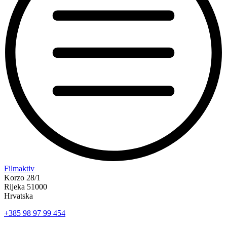
“Koke
Filmaktiv
svima
Korzo 28/1
—
Rijeka 51000
inkluzivna
Hrvatska
Film
+385 98 97 99 454
svima
x