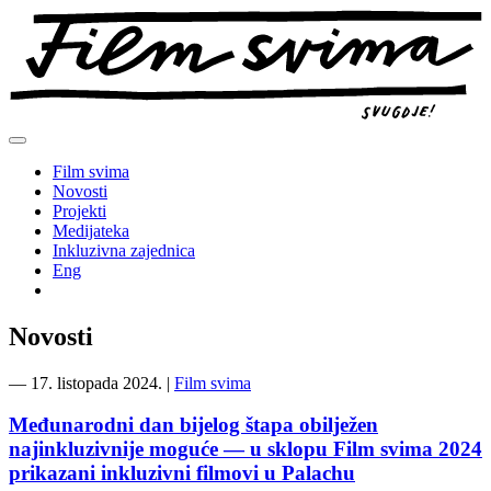
Preskoči
na
sadržaj
Film svima
Novosti
Projekti
Medijateka
Inkluzivna zajednica
Eng
Novosti
―
17. listopada 2024.
|
Film svima
Međunarodni dan bijelog štapa obilježen
najinkluzivnije moguće — u sklopu Film svima 2024
prikazani inkluzivni filmovi u Palachu