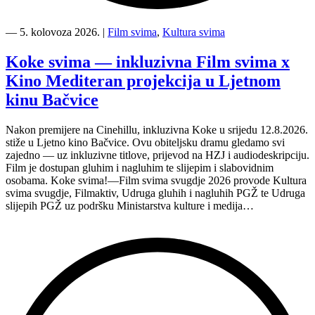
“Kino
Mediteran
―
5. kolovoza 2026.
|
Film svima
,
Kultura svima
i
Film
Koke svima — inkluzivna Film svima x
svima
Kino Mediteran projekcija u Ljetnom
nastavljaju
inkluzivnu
kinu Bačvice
turneju
na
Nakon premijere na Cinehillu, inkluzivna Koke u srijedu 12.8.2026.
Hvaru”
stiže u Ljetno kino Bačvice. Ovu obiteljsku dramu gledamo svi
zajedno — uz inkluzivne titlove, prijevod na HZJ i audiodeskripciju.
Film je dostupan gluhim i nagluhim te slijepim i slabovidnim
osobama. Koke svima!—Film svima svugdje 2026 provode Kultura
svima svugdje, Filmaktiv, Udruga gluhih i nagluhih PGŽ te Udruga
slijepih PGŽ uz podršku Ministarstva kulture i medija…