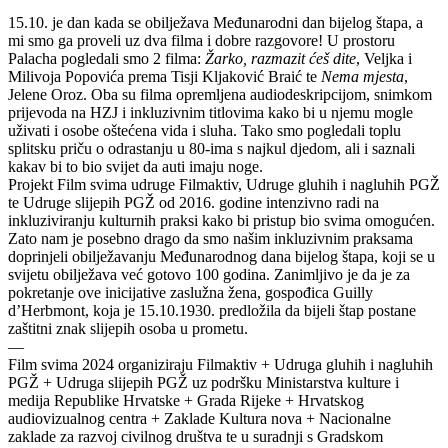
15.10. je dan kada se obilježava Međunarodni dan bijelog štapa, a
mi smo ga proveli uz dva filma i dobre razgovore! U prostoru
Palacha pogledali smo 2 filma:
Žarko, razmazit ćeš dite
, Veljka i
Milivoja Popovića prema Tisji Kljaković Braić te
Nema mjesta
,
Jelene Oroz. Oba su filma opremljena audiodeskripcijom, snimkom
prijevoda na HZJ i inkluzivnim titlovima kako bi u njemu mogle
uživati i osobe oštećena vida i sluha. Tako smo pogledali toplu
splitsku priču o odrastanju u 80-ima s najkul djedom, ali i saznali
kakav bi to bio svijet da auti imaju noge.
Projekt Film svima udruge Filmaktiv, Udruge gluhih i nagluhih PGŽ
te Udruge slijepih PGŽ od 2016. godine intenzivno radi na
inkluziviranju kulturnih praksi kako bi pristup bio svima omogućen.
Zato nam je posebno drago da smo našim inkluzivnim praksama
doprinjeli obilježavanju Međunarodnog dana bijelog štapa, koji se u
svijetu obilježava već gotovo 100 godina. Zanimljivo je da je za
pokretanje ove inicijative zaslužna žena, gospođica Guilly
d’Herbmont, koja je 15.10.1930. predložila da bijeli štap postane
zaštitni znak slijepih osoba u prometu.
—
Film svima 2024 organiziraju Filmaktiv + Udruga gluhih i nagluhih
PGŽ + Udruga slijepih PGŽ uz podršku Ministarstva kulture i
medija Republike Hrvatske + Grada Rijeke + Hrvatskog
audiovizualnog centra + Zaklade Kultura nova + Nacionalne
zaklade za razvoj civilnog društva te u suradnji s Gradskom