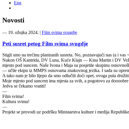
Eng
Novosti
―
19. ožujka 2024.
|
Film svima svugdje
Peti susret petog Film svima svugdje
Stigli smo na trećinu planiranih susreta. No, poznavajući nas (a i vas 
Nakon OŠ Kantrida, DV Luna, Kuće Klajn — Kina Martin i DV Vežica, F
mjesto pod suncem. Naše Ivona i Maja su posjetile skupinu osnovnoškol
— učile ekipu iz MMPS osnovama znakovnog jezika. I sada su oprem
A tako nam je bilo lijepo da smo odlučili doći opet, ovoga puta družit
Moje mjesto pod suncem ima mjesta za svih, a pogotovo za doooobre 
Jedva se čekamo vratiti!
—
Film svima!
Kultura svima!
—
Projekt se provodi uz podršku Ministarstva kulture i medija Republik