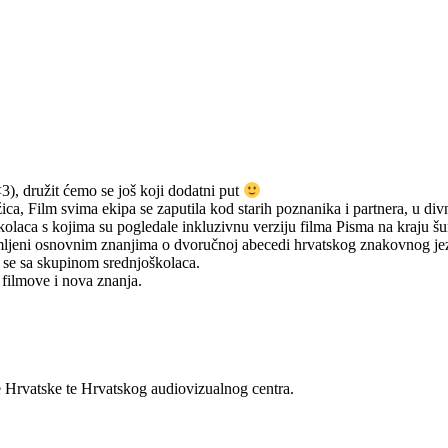
<3), družit ćemo se još koji dodatni put
ilm svima ekipa se zaputila kod starih poznanika i partnera, u divni 
aca s kojima su pogledale inkluzivnu verziju filma Pisma na kraju šume
ljeni osnovnim znanjima o dvoručnoj abecedi hrvatskog znakovnog je
i se sa skupinom srednjoškolaca.
filmove i nova znanja.
e Hrvatske te Hrvatskog audiovizualnog centra.