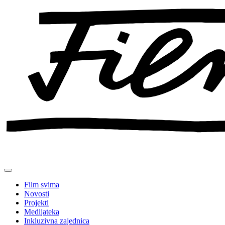
Preskoči
na
sadržaj
Film svima
Novosti
Projekti
Medijateka
Inkluzivna zajednica