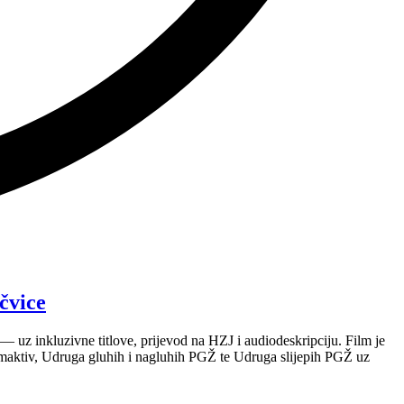
čvice
 uz inkluzivne titlove, prijevod na HZJ i audiodeskripciju. Film je
maktiv, Udruga gluhih i nagluhih PGŽ te Udruga slijepih PGŽ uz