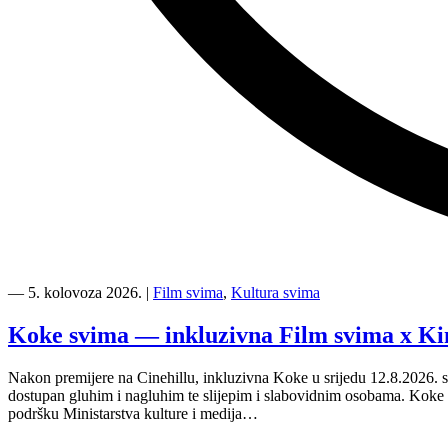
“Kino
Mediteran
―
5. kolovoza 2026.
|
Film svima
,
Kultura svima
i
Film
Koke svima — inkluzivna Film svima x Ki
svima
nastavljaju
Nakon premijere na Cinehillu, inkluzivna Koke u srijedu 12.8.2026. s
inkluzivnu
dostupan gluhim i nagluhim te slijepim i slabovidnim osobama. Kok
turneju
podršku Ministarstva kulture i medija…
na
Hvaru”