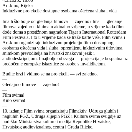
4.3.2025., 18:00
Art-kino, Rijeka
Inkluzivne projekcije dostupne osobama oštećena sluha i vida
Ima li što bolje od gledanja filmova — zajedno? Ima — gledanje
filmova zajedno u kinima u aktualno vrijeme, u vrijeme kada film
dođe doma s prestižnom nagradom Tiger s International Rotterdam
Film Festivala. I to u vrijeme kada se traže karte više, Film svima i
Art-kino organiziraju inkluzivnu projekciju filma dostupnog
osobama oštećena vida i sluha, opremljenu inkluzivnim titlovima,
snimkom prevoditelja na hrvatski znakovni jezik i
audiodeskripcijom. I najbolje od svega — projekcija je besplatna uz
predočenje europske iskaznice za osobe s invaliditetom.
Budite brzi i vidimo se na projekciji — svi zajedno.
—
Gledajmo filmove — zajedno!
—
Film svima!
Kino svima!
—
10. izdanje Film svima organiziraju Filmaktiv, Udruga gluhih i
nagluhih PGŽ, Udruga slijepih PGŽ i Kultura svima svugdje uz
podršku Ministarstva kulture i medija Republike Hrvatske,
Hrvatskog audiovizualnog centra i Grada Rijeke.