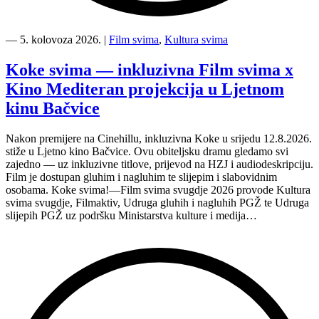
“Kino
Mediteran
―
5. kolovoza 2026.
|
Film svima
,
Kultura svima
i
Film
Koke svima — inkluzivna Film svima x
svima
Kino Mediteran projekcija u Ljetnom
nastavljaju
inkluzivnu
kinu Bačvice
turneju
na
Nakon premijere na Cinehillu, inkluzivna Koke u srijedu 12.8.2026.
Hvaru”
stiže u Ljetno kino Bačvice. Ovu obiteljsku dramu gledamo svi
zajedno — uz inkluzivne titlove, prijevod na HZJ i audiodeskripciju.
Film je dostupan gluhim i nagluhim te slijepim i slabovidnim
osobama. Koke svima!—Film svima svugdje 2026 provode Kultura
svima svugdje, Filmaktiv, Udruga gluhih i nagluhih PGŽ te Udruga
slijepih PGŽ uz podršku Ministarstva kulture i medija…