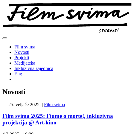
Preskoči
na
sadržaj
Film svima
Novosti
Projekti
Medijateka
Inkluzivna zajednica
Eng
Novosti
―
25. veljače 2025.
|
Film svima
Film svima 2025: Fiume o morte!, inkluzivna
projekcija @ Art-kino