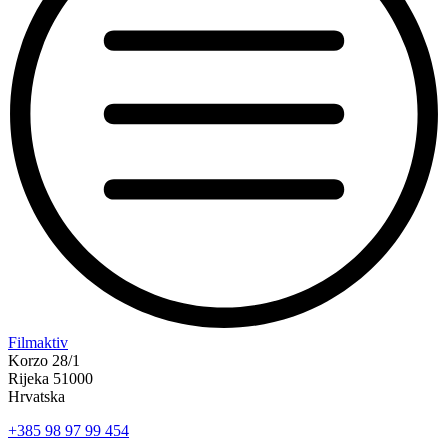
“Koke
Filmaktiv
svima
Korzo 28/1
—
Rijeka 51000
inkluzivna
Hrvatska
Film
+385 98 97 99 454
svima