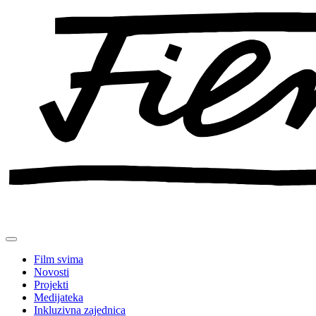
Preskoči
na
sadržaj
Film svima
Novosti
Projekti
Medijateka
Inkluzivna zajednica