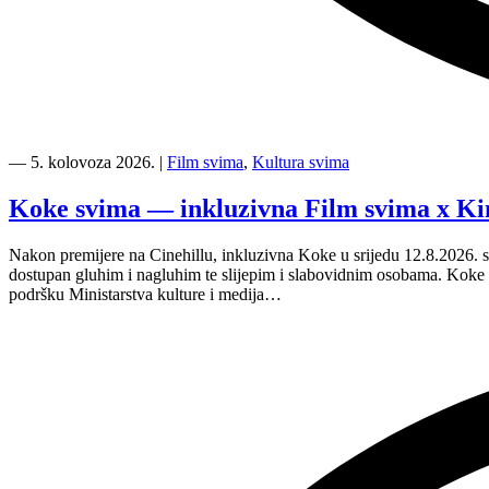
“Kino
Mediteran
―
5. kolovoza 2026.
|
Film svima
,
Kultura svima
i
Film
Koke svima — inkluzivna Film svima x Ki
svima
nastavljaju
Nakon premijere na Cinehillu, inkluzivna Koke u srijedu 12.8.2026. s
inkluzivnu
dostupan gluhim i nagluhim te slijepim i slabovidnim osobama. Kok
turneju
podršku Ministarstva kulture i medija…
na
Hvaru”