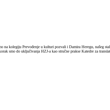
o na kolegiju Prevođenje u kulturi pozvali i Damira Heregu, našeg staln
 korak smo do uključivanja HZJ-a kao stručne prakse Katedre za transla