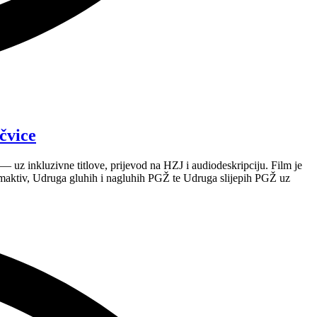
čvice
 uz inkluzivne titlove, prijevod na HZJ i audiodeskripciju. Film je
maktiv, Udruga gluhih i nagluhih PGŽ te Udruga slijepih PGŽ uz