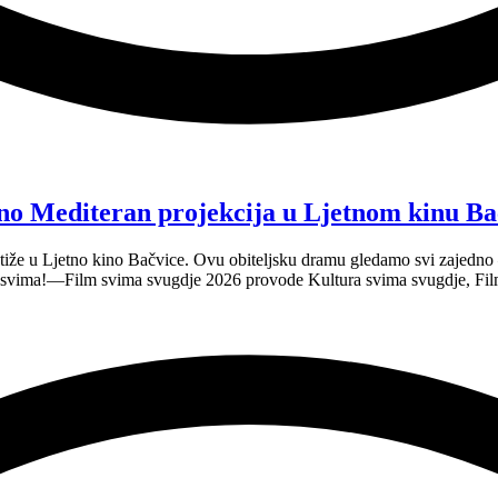
no Mediteran projekcija u Ljetnom kinu Ba
tiže u Ljetno kino Bačvice. Ovu obiteljsku dramu gledamo svi zajedno —
e svima!—Film svima svugdje 2026 provode Kultura svima svugdje, Fil