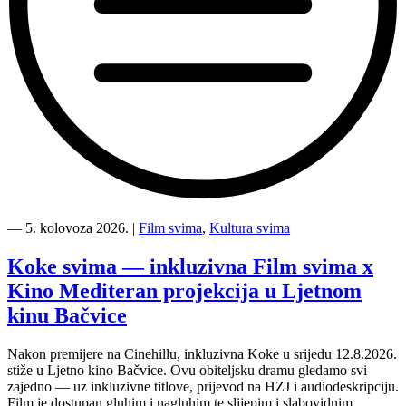
“Kino
Mediteran
―
5. kolovoza 2026.
|
Film svima
,
Kultura svima
i
Film
Koke svima — inkluzivna Film svima x
svima
Kino Mediteran projekcija u Ljetnom
nastavljaju
inkluzivnu
kinu Bačvice
turneju
na
Nakon premijere na Cinehillu, inkluzivna Koke u srijedu 12.8.2026.
Hvaru”
stiže u Ljetno kino Bačvice. Ovu obiteljsku dramu gledamo svi
zajedno — uz inkluzivne titlove, prijevod na HZJ i audiodeskripciju.
Film je dostupan gluhim i nagluhim te slijepim i slabovidnim