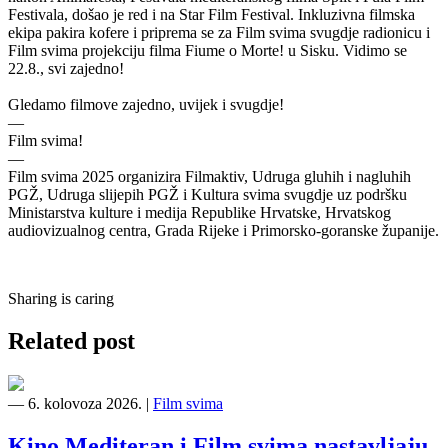
Festivala, došao je red i na Star Film Festival. Inkluzivna filmska
ekipa pakira kofere i priprema se za Film svima svugdje radionicu i
Film svima projekciju filma Fiume o Morte! u Sisku. Vidimo se
22.8., svi zajedno!
Gledamo filmove zajedno, uvijek i svugdje!
—
Film svima!
—
Film svima 2025 organizira Filmaktiv, Udruga gluhih i nagluhih
PGŽ, Udruga slijepih PGŽ i Kultura svima svugdje uz podršku
Ministarstva kulture i medija Republike Hrvatske, Hrvatskog
audiovizualnog centra, Grada Rijeke i Primorsko-goranske županije.
Sharing is caring
Related post
―
6. kolovoza 2026.
|
Film svima
Kino Mediteran i Film svima nastavljaju