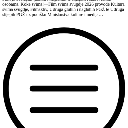
osobama. Koke svima!—Film svima svugdje 2026 provode Kultura
svima svugdje, Filmaktiv, Udruga gluhih i nagluhih PGŽ te Udruga
slijepih PGŽ uz podršku Ministarstva kulture i medija…