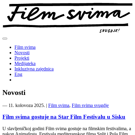
Preskoči
na
sadržaj
Film svima
Novosti
Projekti
Medijateka
Inkluzivna zajednica
Eng
Novosti
―
11. kolovoza 2025.
|
Film svima
,
Film svima svugdje
Film svima gostuje na Star Film Festivalu u Sisku
U slavljeničkoj godini Film svima gostuje na filmskim festivalima, a
nakon Animafesta, Festivala mediteranskog filma Split i Pula Film