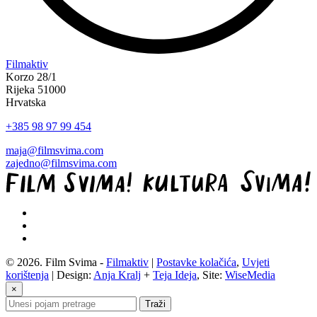
“Koke
Filmaktiv
svima
Korzo 28/1
—
Rijeka 51000
inkluzivna
Hrvatska
Film
+385 98 97 99 454
svima
x
maja@filmsvima.com
Kino
zajedno@filmsvima.com
Mediteran
projekcija
u
Ljetnom
kinu
Bačvice”
© 2026. Film Svima -
Filmaktiv
|
Postavke kolačića
,
Uvjeti
korištenja
| Design:
Anja Kralj
+
Teja Ideja
, Site:
WiseMedia
×
Traži