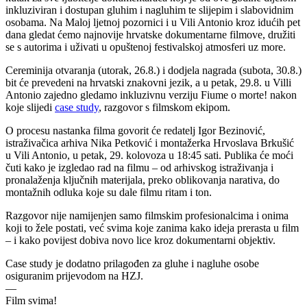
inkluziviran i dostupan gluhim i nagluhim te slijepim i slabovidnim
osobama. Na Maloj ljetnoj pozornici i u Vili Antonio kroz idućih pet
dana gledat ćemo najnovije hrvatske dokumentarne filmove, družiti
se s autorima i uživati u opuštenoj festivalskoj atmosferi uz more.
Cereminija otvaranja (utorak, 26.8.) i dodjela nagrada (subota, 30.8.)
bit će prevedeni na hrvatski znakovni jezik, a u petak, 29.8. u Villi
Antonio zajedno gledamo inkluzivnu verziju Fiume o morte! nakon
koje slijedi
case study
, razgovor s filmskom ekipom.
O procesu nastanka filma govorit će redatelj Igor Bezinović,
istraživačica arhiva Nika Petković i montažerka Hrvoslava Brkušić
u Vili Antonio, u petak, 29. kolovoza u 18:45 sati. Publika će moći
čuti kako je izgledao rad na filmu – od arhivskog istraživanja i
pronalaženja ključnih materijala, preko oblikovanja narativa, do
montažnih odluka koje su dale filmu ritam i ton.
Razgovor nije namijenjen samo filmskim profesionalcima i onima
koji to žele postati, već svima koje zanima kako ideja prerasta u film
– i kako povijest dobiva novo lice kroz dokumentarni objektiv.
Case study je dodatno prilagođen za gluhe i nagluhe osobe
osiguranim prijevodom na HZJ.
—
Film svima!