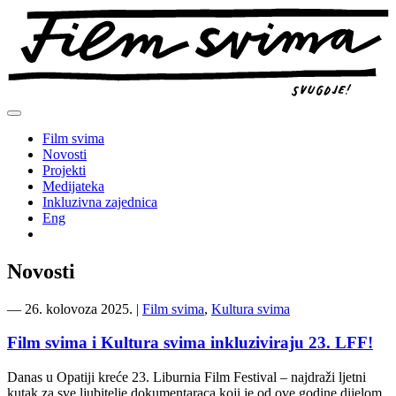
Preskoči
na
sadržaj
Film svima
Novosti
Projekti
Medijateka
Inkluzivna zajednica
Eng
Novosti
―
26. kolovoza 2025.
|
Film svima
,
Kultura svima
Film svima i Kultura svima inkluziviraju 23. LFF!
Danas u Opatiji kreće 23. Liburnia Film Festival – najdraži ljetni
kutak za sve ljubitelje dokumentaraca koji je od ove godine dijelom