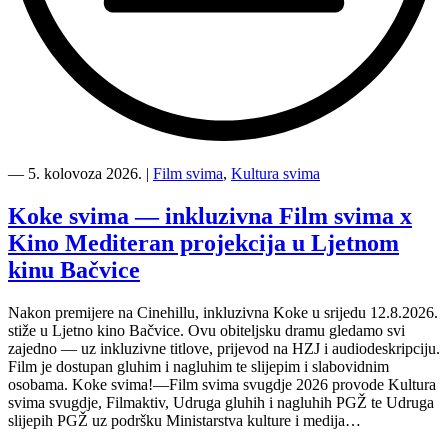
“Kino
Mediteran
―
5. kolovoza 2026.
|
Film svima
,
Kultura svima
i
Film
Koke svima — inkluzivna Film svima x
svima
Kino Mediteran projekcija u Ljetnom
nastavljaju
inkluzivnu
kinu Bačvice
turneju
na
Nakon premijere na Cinehillu, inkluzivna Koke u srijedu 12.8.2026.
Hvaru”
stiže u Ljetno kino Bačvice. Ovu obiteljsku dramu gledamo svi
zajedno — uz inkluzivne titlove, prijevod na HZJ i audiodeskripciju.
Film je dostupan gluhim i nagluhim te slijepim i slabovidnim
osobama. Koke svima!—Film svima svugdje 2026 provode Kultura
svima svugdje, Filmaktiv, Udruga gluhih i nagluhih PGŽ te Udruga
slijepih PGŽ uz podršku Ministarstva kulture i medija…