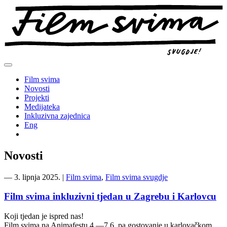
Preskoči
na
sadržaj
Film svima
Novosti
Projekti
Medijateka
Inkluzivna zajednica
Eng
Novosti
―
3. lipnja 2025.
|
Film svima
,
Film svima svugdje
Film svima inkluzivni tjedan u Zagrebu i Karlovcu
Koji tjedan je ispred nas!
Film svima na Animafestu 4.—7.6. pa gostovanje u karlovačkom