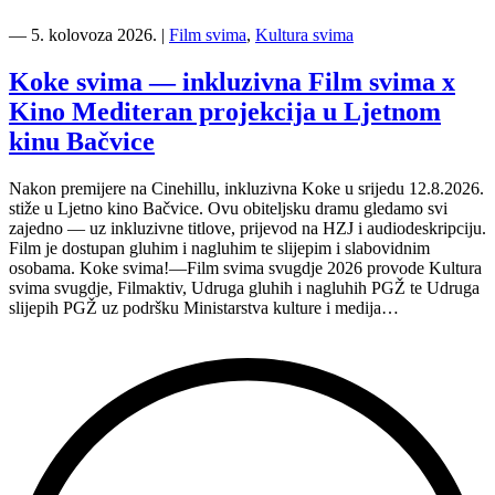
“Kino
Mediteran
―
5. kolovoza 2026.
|
Film svima
,
Kultura svima
i
Film
Koke svima — inkluzivna Film svima x
svima
Kino Mediteran projekcija u Ljetnom
nastavljaju
inkluzivnu
kinu Bačvice
turneju
na
Nakon premijere na Cinehillu, inkluzivna Koke u srijedu 12.8.2026.
Hvaru”
stiže u Ljetno kino Bačvice. Ovu obiteljsku dramu gledamo svi
zajedno — uz inkluzivne titlove, prijevod na HZJ i audiodeskripciju.
Film je dostupan gluhim i nagluhim te slijepim i slabovidnim
osobama. Koke svima!—Film svima svugdje 2026 provode Kultura
svima svugdje, Filmaktiv, Udruga gluhih i nagluhih PGŽ te Udruga
slijepih PGŽ uz podršku Ministarstva kulture i medija…