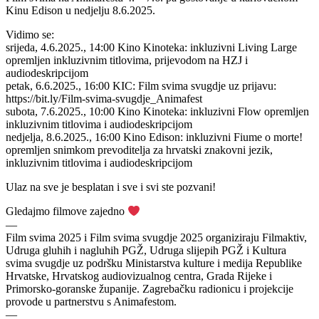
Kinu Edison u nedjelju 8.6.2025.
Vidimo se:
srijeda, 4.6.2025., 14:00 Kino Kinoteka: inkluzivni Living Large
opremljen inkluzivnim titlovima, prijevodom na HZJ i
audiodeskripcijom
petak, 6.6.2025., 16:00 KIC: Film svima svugdje uz prijavu:
https://bit.ly/Film-svima-svugdje_Animafest
subota, 7.6.2025., 10:00 Kino Kinoteka: inkluzivni Flow opremljen
inkluzivnim titlovima i audiodeskripcijom
nedjelja, 8.6.2025., 16:00 Kino Edison: inkluzivni Fiume o morte!
opremljen snimkom prevoditelja za hrvatski znakovni jezik,
inkluzivnim titlovima i audiodeskripcijom
Ulaz na sve je besplatan i sve i svi ste pozvani!
Gledajmo filmove zajedno
—
Film svima 2025 i Film svima svugdje 2025 organiziraju Filmaktiv,
Udruga gluhih i nagluhih PGŽ, Udruga slijepih PGŽ i Kultura
svima svugdje uz podršku Ministarstva kulture i medija Republike
Hrvatske, Hrvatskog audiovizualnog centra, Grada Rijeke i
Primorsko-goranske županije. Zagrebačku radionicu i projekcije
provode u partnerstvu s Animafestom.
—