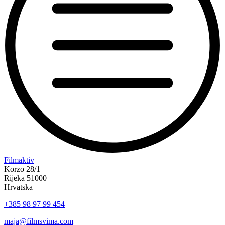
“Koke
Filmaktiv
svima
Korzo 28/1
—
Rijeka 51000
inkluzivna
Hrvatska
Film
+385 98 97 99 454
svima
x
maja@filmsvima.com
Kino