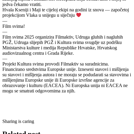
jedva čekamo vratiti.
Hvala Kseniji i Maji te cijeloj ekipi na godini iz snova — započetoj
projekcijom Vlaka u snijegu u siječnju
—
Film svima!
—
Film svima 2025 organizira Filmaktiv, Udruga gluhih i nagluhih
PGŽ, Udruga slijepih PGŽ i Kultura svima svugdje uz podršku
Ministarstva kulture i medija Republike Hrvatske, Hrvatskog
audiovizualnog centra i Grada Rijeke.
—
Projekt Kultura svima provodi Filmaktiv sa suradnicima.
Financirano sredstvima Europske unije. Izneseni stavovi i mišljenja
su stavovi i mišljenja autora i ne moraju se podudarati sa stavovima i
mišljenjima Europske unije ili Europske izvršne agencije za
obrazovanje i kulturu (EACEA). Ni Europska unija ni EACEA ne
mogu se smatrati odgovornima za njih.
Sharing is caring
Related post