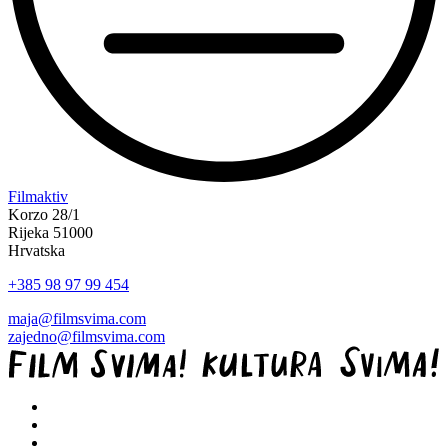
“Koke
Filmaktiv
svima
Korzo 28/1
—
Rijeka 51000
inkluzivna
Hrvatska
Film
+385 98 97 99 454
svima
x
maja@filmsvima.com
Kino
zajedno@filmsvima.com
Mediteran
projekcija
u
Ljetnom
kinu
Bačvice”