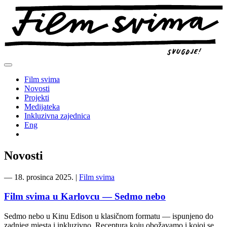
Preskoči
na
sadržaj
Film svima
Novosti
Projekti
Medijateka
Inkluzivna zajednica
Eng
Novosti
―
18. prosinca 2025.
|
Film svima
Film svima u Karlovcu — Sedmo nebo
Sedmo nebo u Kinu Edison u klasičnom formatu — ispunjeno do
zadnjeg mjesta i inkluzivno. Receptura koju obožavamo i kojoj se