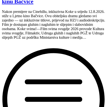
kinu Bačvice
turneju
na
Nakon premijere na Cinehillu, inkluzivna Koke u srijedu 12.8.2026.
Hvaru”
stiže u Ljetno kino Bačvice. Ovu obiteljsku dramu gledamo svi
zajedno — uz inkluzivne titlove, prijevod na HZJ i audiodeskripciju.
Film je dostupan gluhim i nagluhim te slijepim i slabovidnim
osobama. Koke svima!—Film svima svugdje 2026 provode Kultura
svima svugdje, Filmaktiv, Udruga gluhih i nagluhih PGŽ te Udruga
slijepih PGŽ uz podršku Ministarstva kulture i medija…