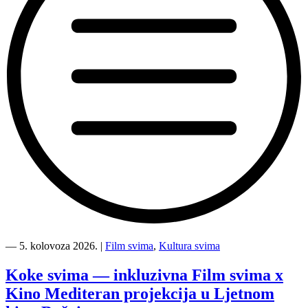
“Kino
Mediteran
―
5. kolovoza 2026.
|
Film svima
,
Kultura svima
i
Film
Koke svima — inkluzivna Film svima x
svima
Kino Mediteran projekcija u Ljetnom
nastavljaju
inkluzivnu