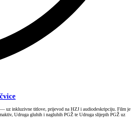
čvice
 uz inkluzivne titlove, prijevod na HZJ i audiodeskripciju. Film je
maktiv, Udruga gluhih i nagluhih PGŽ te Udruga slijepih PGŽ uz