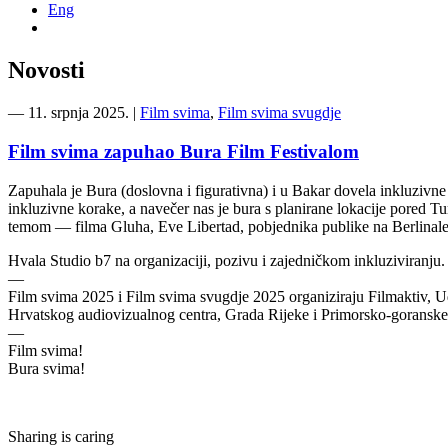
Eng
Novosti
―
11. srpnja 2025.
|
Film svima
,
Film svima svugdje
Film svima zapuhao Bura Film Festivalom
Zapuhala je Bura (doslovna i figurativna) i u Bakar dovela inkluzivne 
inkluzivne korake, a navečer nas je bura s planirane lokacije pored Tu
temom — filma Gluha, Eve Libertad, pobjednika publike na Berlinaleu
Hvala Studio b7 na organizaciji, pozivu i zajedničkom inkluziviranj
—
Film svima 2025 i Film svima svugdje 2025 organiziraju Filmaktiv, U
Hrvatskog audiovizualnog centra, Grada Rijeke i Primorsko-goranske ž
—
Film svima!
Bura svima!
Sharing is caring