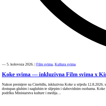
“Kino
Mediteran
―
5. kolovoza 2026.
|
Film svima
,
Kultura svima
i
Film
Koke svima — inkluzivna Film svima x Ki
svima
nastavljaju
Nakon premijere na Cinehillu, inkluzivna Koke u srijedu 12.8.2026. s
inkluzivnu
dostupan gluhim i nagluhim te slijepim i slabovidnim osobama. Kok
turneju
podršku Ministarstva kulture i medija…
na
Hvaru”