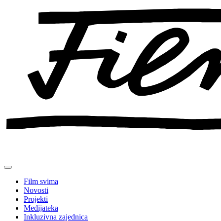
Preskoči
na
sadržaj
Film svima
Novosti
Projekti
Medijateka
Inkluzivna zajednica