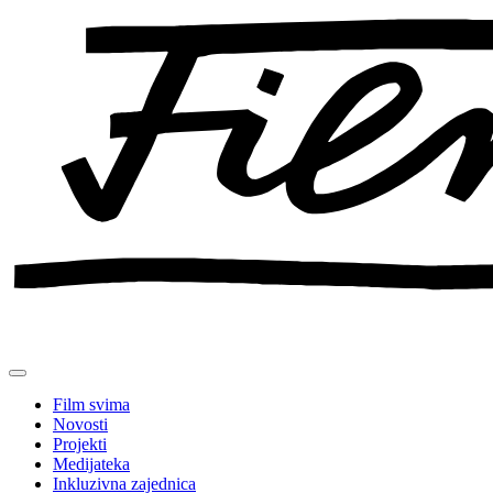
Preskoči
na
sadržaj
Film svima
Novosti
Projekti
Medijateka
Inkluzivna zajednica