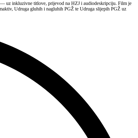
 uz inkluzivne titlove, prijevod na HZJ i audiodeskripciju. Film je
maktiv, Udruga gluhih i nagluhih PGŽ te Udruga slijepih PGŽ uz