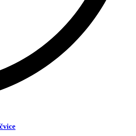
čvice