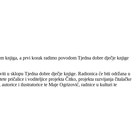
jem knjiga, a prvi korak radimo povodom Tjedna dobre dječje knjige
iti u sklopu Tjedna dobre dječje knjige. Radionica će biti održana u
te pričalice i voditeljice projekta Čitko, projekta razvijanja čitalačke
torice i ilustratorice te Maje Ogrizović, radnice u kulturi te