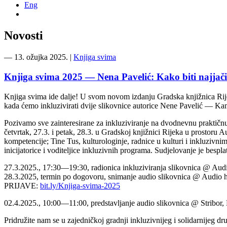
Eng
Novosti
―
13. ožujka 2025.
|
Knjiga svima
Knjiga svima 2025 — Nena Pavelić: Kako biti najjač
Knjiga svima ide dalje! U svom novom izdanju Gradska knjižnica Rije
kada ćemo inkluzivirati dvije slikovnice autorice Nene Pavelić — Ka
Pozivamo sve zainteresirane za inkluziviranje na dvodnevnu praktičnu 
četvrtak, 27.3. i petak, 28.3. u Gradskoj knjižnici Rijeka u prostoru Au
kompetencije; Tine Tus, kulturologinje, radnice u kulturi i inkluzivni
inicijatorice i voditeljice inkluzivnih programa. Sudjelovanje je besp
27.3.2025., 17:30—19:30, radionica inkluziviranja slikovnica @ Aud
28.3.2025, termin po dogovoru, snimanje audio slikovnica @ Audio h
PRIJAVE:
bit.ly/Knjiga-svima-2025
02.4.2025., 10:00—11:00, predstavljanje audio slikovnica @ Stribor, D
Pridružite nam se u zajedničkoj gradnji inkluzivnijeg i solidarnijeg dr