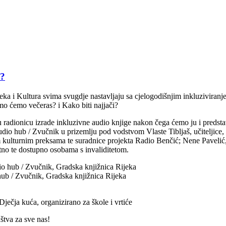
i?
ka i Kultura svima svugdje nastavljaju sa cjelogodišnjim inkluziviran
mo ćemo večeras? i Kako biti najjači?
radionicu izrade inkluzivne audio knjige nakon čega ćemo ju i predstav
dio hub / Zvučnik u prizemlju pod vodstvom Vlaste Tibljaš, učiteljice, te
m kulturnim preksama te suradnice projekta Radio Benčić; Nene Pavelić, au
latno te dostupno osobama s invaliditetom.
io hub / Zvučnik, Gradska knjižnica Rijeka
ub / Zvučnik, Gradska knjižnica Rijeka
ječja kuća, organizirano za škole i vrtiće
uštva za sve nas!