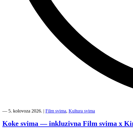
“Kino
Mediteran
―
5. kolovoza 2026.
|
Film svima
,
Kultura svima
i
Film
Koke svima — inkluzivna Film svima x Ki
svima
nastavljaju