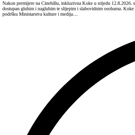
Nakon premijere na Cinehillu, inkluzivna Koke u srijedu 12.8.2026. s
inkluzivnu
dostupan gluhim i nagluhim te slijepim i slabovidnim osobama. Kok
turneju
podršku Ministarstva kulture i medija…
na
Hvaru”