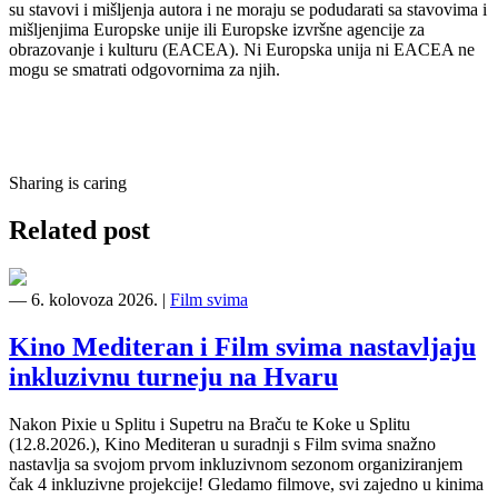
su stavovi i mišljenja autora i ne moraju se podudarati sa stavovima i
mišljenjima Europske unije ili Europske izvršne agencije za
obrazovanje i kulturu (EACEA). Ni Europska unija ni EACEA ne
mogu se smatrati odgovornima za njih.
Sharing is caring
Related post
―
6. kolovoza 2026.
|
Film svima
Kino Mediteran i Film svima nastavljaju
inkluzivnu turneju na Hvaru
Nakon Pixie u Splitu i Supetru na Braču te Koke u Splitu
(12.8.2026.), Kino Mediteran u suradnji s Film svima snažno
nastavlja sa svojom prvom inkluzivnom sezonom organiziranjem
čak 4 inkluzivne projekcije! Gledamo filmove, svi zajedno u kinima