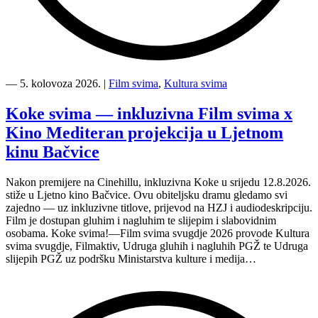
“Kino
Mediteran
―
5. kolovoza 2026.
|
Film svima
,
Kultura svima
i
Film
Koke svima — inkluzivna Film svima x
svima
Kino Mediteran projekcija u Ljetnom
nastavljaju
inkluzivnu
kinu Bačvice
turneju
na
Nakon premijere na Cinehillu, inkluzivna Koke u srijedu 12.8.2026.
Hvaru”
stiže u Ljetno kino Bačvice. Ovu obiteljsku dramu gledamo svi
zajedno — uz inkluzivne titlove, prijevod na HZJ i audiodeskripciju.
Film je dostupan gluhim i nagluhim te slijepim i slabovidnim
osobama. Koke svima!—Film svima svugdje 2026 provode Kultura
svima svugdje, Filmaktiv, Udruga gluhih i nagluhih PGŽ te Udruga
slijepih PGŽ uz podršku Ministarstva kulture i medija…