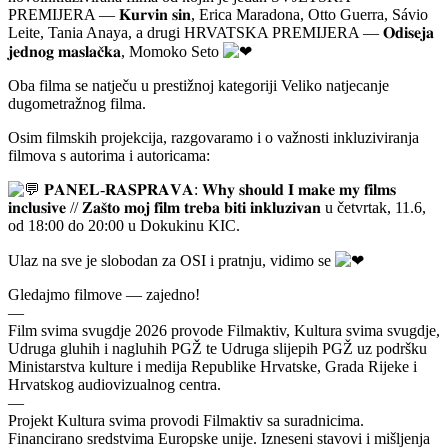
PREMIJERA — 𝐊𝐮𝐫𝐯𝐢𝐧 𝐬𝐢𝐧, Erica Maradona, Otto Guerra, Sávio
Leite, Tania Anaya, a drugi HRVATSKA PREMIJERA — 𝐎𝐝𝐢𝐬𝐞𝐣𝐚
𝐣𝐞𝐝𝐧𝐨𝐠 𝐦𝐚𝐬𝐥𝐚𝐜̌𝐤𝐚, Momoko Seto
Oba filma se natječu u prestižnoj kategoriji Veliko natjecanje
dugometražnog filma.
Osim filmskih projekcija, razgovaramo i o važnosti inkluziviranja
filmova s autorima i autoricama:
𝐏𝐀𝐍𝐄𝐋-𝐑𝐀𝐒𝐏𝐑𝐀𝐕𝐀: 𝐖𝐡𝐲 𝐬𝐡𝐨𝐮𝐥𝐝 𝐈 𝐦𝐚𝐤𝐞 𝐦𝐲 𝐟𝐢𝐥𝐦𝐬
𝐢𝐧𝐜𝐥𝐮𝐬𝐢𝐯𝐞 // 𝐙𝐚𝐬̌𝐭𝐨 𝐦𝐨𝐣 𝐟𝐢𝐥𝐦 𝐭𝐫𝐞𝐛𝐚 𝐛𝐢𝐭𝐢 𝐢𝐧𝐤𝐥𝐮𝐳𝐢𝐯𝐚𝐧 u četvrtak, 11.6,
od 18:00 do 20:00 u Dokukinu KIC.
Ulaz na sve je slobodan za OSI i pratnju, vidimo se
Gledajmo filmove — zajedno!
—
Film svima svugdje 2026 provode Filmaktiv, Kultura svima svugdje,
Udruga gluhih i nagluhih PGŽ te Udruga slijepih PGŽ uz podršku
Ministarstva kulture i medija Republike Hrvatske, Grada Rijeke i
Hrvatskog audiovizualnog centra.
—
Projekt Kultura svima provodi Filmaktiv sa suradnicima.
Financirano sredstvima Europske unije. Izneseni stavovi i mišljenja