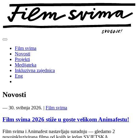
Preskoči
na
sadržaj
Film svima
Novosti
Projekti
Medijateka
Inkluzivna zajednica
Eng
Novosti
―
30. svibnja 2026.
|
Film svima
Film svima 2026 stiže u goste velikom Animafestu!
Film svima i Animafest nastavljaju suradnju — gledamo 2
novoinkluzivirana filma od kojih je jedan SVJETSKA