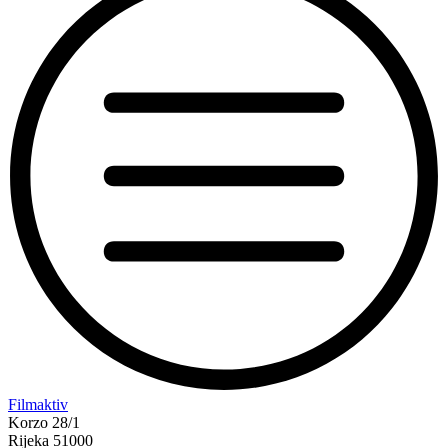
“Koke
Filmaktiv
svima
Korzo 28/1
—
Rijeka 51000