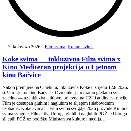
“Kino
Mediteran
―
5. kolovoza 2026.
|
Film svima
,
Kultura svima
i
Film
Koke svima — inkluzivna Film svima x
svima
Kino Mediteran projekcija u Ljetnom
nastavljaju
inkluzivnu
kinu Bačvice
turneju
na
Nakon premijere na Cinehillu, inkluzivna Koke u srijedu 12.8.2026.
Hvaru”
stiže u Ljetno kino Bačvice. Ovu obiteljsku dramu gledamo svi
zajedno — uz inkluzivne titlove, prijevod na HZJ i audiodeskripciju.
Film je dostupan gluhim i nagluhim te slijepim i slabovidnim
osobama. Koke svima!—Film svima svugdje 2026 provode Kultura
svima svugdje, Filmaktiv, Udruga gluhih i nagluhih PGŽ te Udruga
slijepih PGŽ uz podršku Ministarstva kulture i medija…