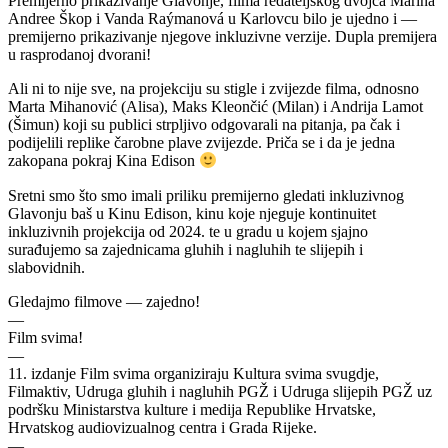
Premijerno prikazivanje Glavonje, filma redateljskog dvojca Marina
Andree Škop i Vanda Raýmanová u Karlovcu bilo je ujedno i —
premijerno prikazivanje njegove inkluzivne verzije. Dupla premijera
u rasprodanoj dvorani!
Ali ni to nije sve, na projekciju su stigle i zvijezde filma, odnosno
Marta Mihanović (Alisa), Maks Kleončić (Milan) i Andrija Lamot
(Šimun) koji su publici strpljivo odgovarali na pitanja, pa čak i
podijelili replike čarobne plave zvijezde. Priča se i da je jedna
zakopana pokraj Kina Edison
Sretni smo što smo imali priliku premijerno gledati inkluzivnog
Glavonju baš u Kinu Edison, kinu koje njeguje kontinuitet
inkluzivnih projekcija od 2024. te u gradu u kojem sjajno
surađujemo sa zajednicama gluhih i nagluhih te slijepih i
slabovidnih.
Gledajmo filmove — zajedno!
—
Film svima!
—
11.⁠ ⁠izdanje Film svima organiziraju Kultura svima svugdje,
Filmaktiv, Udruga gluhih i nagluhih PGŽ i Udruga slijepih PGŽ uz
podršku Ministarstva kulture i medija Republike Hrvatske,
Hrvatskog audiovizualnog centra i Grada Rijeke.
—