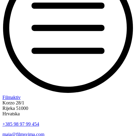
“Koke
Filmaktiv
svima
Korzo 28/1
—
Rijeka 51000
inkluzivna
Hrvatska
Film
+385 98 97 99 454
svima
x
maja@filmsvima.com
Kino