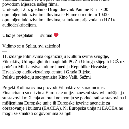
povodom Mjeseca našeg filma.
U utorak, 12.5. gledamo Drugi dnevnik Pauline P. u 17:00
opremljen inkluzivnim titlovima te Fiume o morte! u 19:00
opremljen inkluzivnim titlovima, snimkom prijevoda na HZJ te
audiodeskripcijom.
Ulaz je besplatan — svima!
Vidimo se u Splitu, svi zajedno!
—
11.⁠ ⁠izdanje Film svima organiziraju Kultura svima svugdje,
Filmaktiv, Udruga gluhih i nagluhih PGŽ i Udruga slijepih PGŽ uz
podršku Ministarstva kulture i medija Republike Hrvatske,
Hrvatskog audiovizualnog centra i Grada Rijeke.
Pulsku projekciju suorganizira Kino Valli. Sažmi
—
Projekt Kultura svima provodi Filmaktiv sa suradnicima.
Financirano sredstvima Europske unije. Izneseni stavovi i mišljenja
su stavovi i mišljenja autora i ne moraju se podudarati sa stavovima i
mišljenjima Europske unije ili Europske izvršne agencije za
obrazovanje i kulturu (EACEA). Ni Europska unija ni EACEA ne
mogu se smatrati odgovornima za njih.