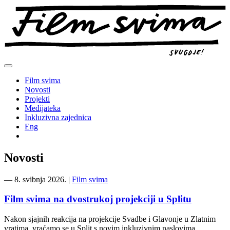
Preskoči
na
sadržaj
Film svima
Novosti
Projekti
Medijateka
Inkluzivna zajednica
Eng
Novosti
―
8. svibnja 2026.
|
Film svima
Film svima na dvostrukoj projekciji u Splitu
Nakon sjajnih reakcija na projekcije Svadbe i Glavonje u Zlatnim
vratima, vraćamo se u Split s novim inkluzivnim naslovima