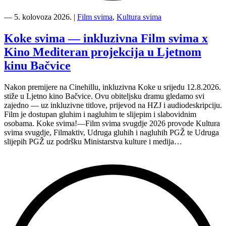
“Kino
Mediteran
―
5. kolovoza 2026.
|
Film svima
,
Kultura svima
i
Film
Koke svima — inkluzivna Film svima x
svima
Kino Mediteran projekcija u Ljetnom
nastavljaju
inkluzivnu
kinu Bačvice
turneju
na
Nakon premijere na Cinehillu, inkluzivna Koke u srijedu 12.8.2026.
Hvaru”
stiže u Ljetno kino Bačvice. Ovu obiteljsku dramu gledamo svi
zajedno — uz inkluzivne titlove, prijevod na HZJ i audiodeskripciju.
Film je dostupan gluhim i nagluhim te slijepim i slabovidnim
osobama. Koke svima!—Film svima svugdje 2026 provode Kultura
svima svugdje, Filmaktiv, Udruga gluhih i nagluhih PGŽ te Udruga
slijepih PGŽ uz podršku Ministarstva kulture i medija…