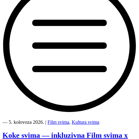
“Kino
Mediteran
―
5. kolovoza 2026.
|
Film svima
,
Kultura svima
i
Film
Koke svima — inkluzivna Film svima x
svima