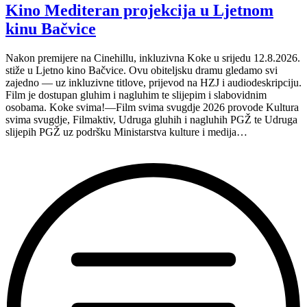
Kino Mediteran projekcija u Ljetnom
nastavljaju
inkluzivnu
kinu Bačvice
turneju
na
Nakon premijere na Cinehillu, inkluzivna Koke u srijedu 12.8.2026.
Hvaru”
stiže u Ljetno kino Bačvice. Ovu obiteljsku dramu gledamo svi
zajedno — uz inkluzivne titlove, prijevod na HZJ i audiodeskripciju.
Film je dostupan gluhim i nagluhim te slijepim i slabovidnim
osobama. Koke svima!—Film svima svugdje 2026 provode Kultura
svima svugdje, Filmaktiv, Udruga gluhih i nagluhih PGŽ te Udruga
slijepih PGŽ uz podršku Ministarstva kulture i medija…