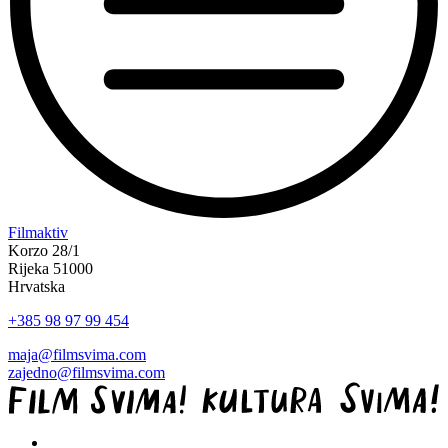
“Koke
Filmaktiv
svima
Korzo 28/1
—
Rijeka 51000
inkluzivna
Hrvatska
Film
+385 98 97 99 454
svima
x
maja@filmsvima.com
Kino
zajedno@filmsvima.com
Mediteran
projekcija
u
Ljetnom
kinu