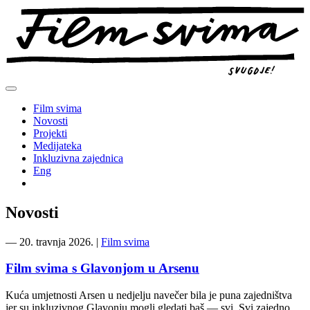
Preskoči
na
sadržaj
Film svima
Novosti
Projekti
Medijateka
Inkluzivna zajednica
Eng
Novosti
―
20. travnja 2026.
|
Film svima
Film svima s Glavonjom u Arsenu
Kuća umjetnosti Arsen u nedjelju navečer bila je puna zajedništva
jer su inkluzivnog Glavonju mogli gledati baš — svi. Svi zajedno.