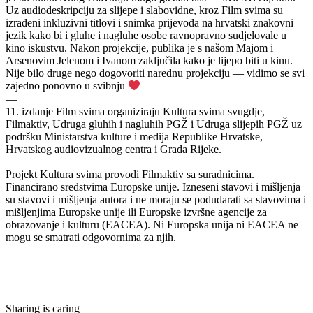
Uz audiodeskripciju za slijepe i slabovidne, kroz Film svima su
izrađeni inkluzivni titlovi i snimka prijevoda na hrvatski znakovni
jezik kako bi i gluhe i nagluhe osobe ravnopravno sudjelovale u
kino iskustvu. Nakon projekcije, publika je s našom Majom i
Arsenovim Jelenom i Ivanom zaključila kako je lijepo biti u kinu.
Nije bilo druge nego dogovoriti narednu projekciju — vidimo se svi
zajedno ponovno u svibnju
—
11.⁠ ⁠izdanje Film svima organiziraju Kultura svima svugdje,
Filmaktiv, Udruga gluhih i nagluhih PGŽ i Udruga slijepih PGŽ uz
podršku Ministarstva kulture i medija Republike Hrvatske,
Hrvatskog audiovizualnog centra i Grada Rijeke.
—
Projekt Kultura svima provodi Filmaktiv sa suradnicima.
Financirano sredstvima Europske unije. Izneseni stavovi i mišljenja
su stavovi i mišljenja autora i ne moraju se podudarati sa stavovima i
mišljenjima Europske unije ili Europske izvršne agencije za
obrazovanje i kulturu (EACEA). Ni Europska unija ni EACEA ne
mogu se smatrati odgovornima za njih.
Sharing is caring