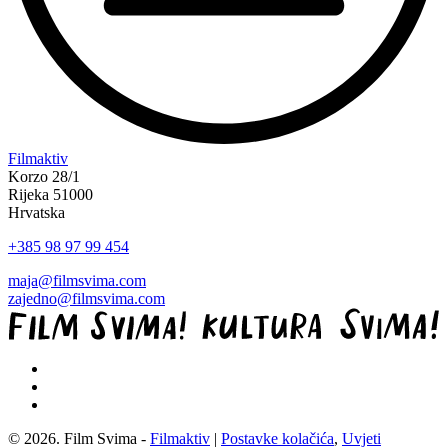
“Koke
Filmaktiv
svima
Korzo 28/1
—
Rijeka 51000
inkluzivna
Hrvatska
Film
+385 98 97 99 454
svima
x
maja@filmsvima.com
Kino
zajedno@filmsvima.com
Mediteran
projekcija
u
Ljetnom
kinu
Bačvice”
© 2026. Film Svima -
Filmaktiv
|
Postavke kolačića
,
Uvjeti