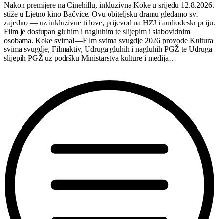
Nakon premijere na Cinehillu, inkluzivna Koke u srijedu 12.8.2026.
Hvaru”
stiže u Ljetno kino Bačvice. Ovu obiteljsku dramu gledamo svi
zajedno — uz inkluzivne titlove, prijevod na HZJ i audiodeskripciju.
Film je dostupan gluhim i nagluhim te slijepim i slabovidnim
osobama. Koke svima!—Film svima svugdje 2026 provode Kultura
svima svugdje, Filmaktiv, Udruga gluhih i nagluhih PGŽ te Udruga
slijepih PGŽ uz podršku Ministarstva kulture i medija…