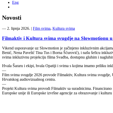
Eng
Novosti
―
2. lipnja 2026.
|
Film svima
,
Kultura svima
Filmaktiv i Kultura svima svugdje na Slowmotionu u
Vikend usporavanje uz Slowmotion je začinjeno inkluzivnim akcijama 
Benić, Nena Pavelić Tina Tus i Borna Šćurović), i našu šeficu inkluz
svima inkluzivnu projekciju filma Svadba, dostupnu gluhim i nagluhi
Hvala Šararu i ekipi, hvala Opatiji i svima s kojima imamo priliku inkl
—
Film svima svugdje 2026 provode Filmaktiv, Kultura svima svugdje, 
Hrvatskog audiovizualnog centra.
—
Projekt Kultura svima provodi Filmaktiv sa suradnicima. Financirano sr
Europske unije ili Europske izvršne agencije za obrazovanje i kult