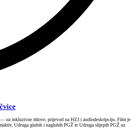
čvice
 uz inkluzivne titlove, prijevod na HZJ i audiodeskripciju. Film je
maktiv, Udruga gluhih i nagluhih PGŽ te Udruga slijepih PGŽ uz