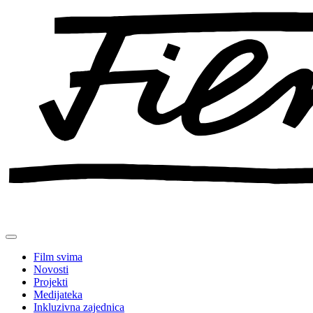
Preskoči
na
sadržaj
Film svima
Novosti
Projekti
Medijateka
Inkluzivna zajednica