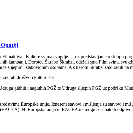
 Opatiji
Filmaktiva i Kulture svima svugdje — uz predstavljanje u sklopu prog
ivnih kampanji, Doroteu Škrabo Škrabzi, održali smo Film svima svugdj
m te slijepim i slabovidnim osobama. A s našom Škrabzi smo radili na
uzivirati društvo i kulturu <3
Udruga gluhih i nagluhih PGŽ te Udruga slijepih PGŽ uz podršku Minist
edstvima Europske unije. Izneseni stavovi i mišljenja su stavovi i mišl
uru (EACEA). Ni Europska unija ni EACEA ne mogu se smatrati odgovor