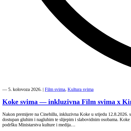
“Kino
Mediteran
―
5. kolovoza 2026.
|
Film svima
,
Kultura svima
i
Film
Koke svima — inkluzivna Film svima x Ki
svima
nastavljaju
Nakon premijere na Cinehillu, inkluzivna Koke u srijedu 12.8.2026. s
inkluzivnu
dostupan gluhim i nagluhim te slijepim i slabovidnim osobama. Kok
turneju
podršku Ministarstva kulture i medija…
na