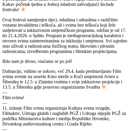
Kakav početak tjedna u Jednoj mladosti zahvaljujući Include
festivalu!
Ovaj festival namijenjen djeci, mladima i odraslima s različitim
vrstama invaliditeta i teškoća, ali i svima bez teškoća koji žele
sudjelovati u inkluzivnom umjetničkom programu, održan je od 17.
do 21.4.2026. u Splitu. Program je međugeneracijskog karaktera i
otvoren svima zainteresiranima za inkluziju i umjetnost. Svi zajedno
smo uživali u radionicama fizičkog teatra, likovnim i plesnim
radionicama, izvedbenim programima i filmskim projekcijama.
Bilo nam je divno, vraćamo se po još!
Dalmacijo, vidimo se uskoro, već 29.4. kada predstavljamo Film
svima svemir na susretu Kino mreže u Kući umjetnosti Arsen u
Šibeniku te 12.5. u Zlatnim vratima s svije inkluzivne projekcije i
13.5. u Šibeniku gdje ponovno organiziramo Svadbu
—
Film svima!
—
11.⁠ ⁠izdanje Film svima organiziraju Kultura svima svugdje,
Filmaktiv, Udruga gluhih i nagluhih PGŽ i Udruga slijepih PGŽ uz
podršku Ministarstva kulture i medija Republike Hrvatske,
Hrvatskog audiovizualnog centra i Grada Rijeke.
—