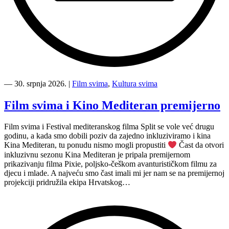
“Koke
svima
―
30. srpnja 2026.
|
Film svima
,
Kultura svima
—
inkluzivna
Film svima i Kino Mediteran premijerno
Film
svima
Film svima i Festival mediteranskog filma Split se vole već drugu
x
godinu, a kada smo dobili poziv da zajedno inkluziviramo i kina
Kino
Kina Mediteran, tu ponudu nismo mogli propustiti
Čast da otvori
Mediteran
inkluzivnu sezonu Kina Mediteran je pripala premijernom
projekcija
prikazivanju filma Pixie, poljsko-češkom avanturističkom filmu za
u
djecu i mlade. A najveću smo čast imali mi jer nam se na premijernoj
Ljetnom
projekciji pridružila ekipa Hrvatskog…
kinu
Bačvice”