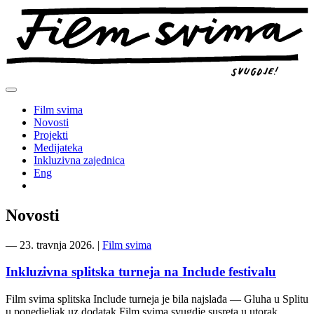
Preskoči
na
sadržaj
Film svima
Novosti
Projekti
Medijateka
Inkluzivna zajednica
Eng
Novosti
―
23. travnja 2026.
|
Film svima
Inkluzivna splitska turneja na Include festivalu
Film svima splitska Include turneja je bila najslađa — Gluha u Splitu
u ponedjeljak uz dodatak Film svima svugdje susreta u utorak.