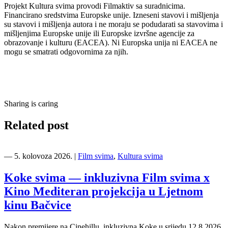
Projekt Kultura svima provodi Filmaktiv sa suradnicima.
Financirano sredstvima Europske unije. Izneseni stavovi i mišljenja
su stavovi i mišljenja autora i ne moraju se podudarati sa stavovima i
mišljenjima Europske unije ili Europske izvršne agencije za
obrazovanje i kulturu (EACEA). Ni Europska unija ni EACEA ne
mogu se smatrati odgovornima za njih.
Sharing is caring
Related post
―
5. kolovoza 2026.
|
Film svima
,
Kultura svima
Koke svima — inkluzivna Film svima x
Kino Mediteran projekcija u Ljetnom
kinu Bačvice
Nakon premijere na Cinehillu, inkluzivna Koke u srijedu 12.8.2026.