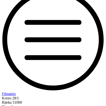
“Film
Filmaktiv
svima
Korzo 28/1
i
Rijeka 51000